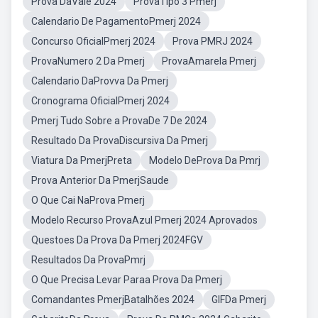
Prova DaVale 2024
ProvaTipo 3 Pmerj
Calendario De PagamentoPmerj 2024
Concurso OficialPmerj 2024
Prova PMRJ 2024
ProvaNumero 2 Da Pmerj
ProvaAmarela Pmerj
Calendario DaProvva Da Pmerj
Cronograma OficialPmerj 2024
Pmerj Tudo Sobre a ProvaDe 7 De 2024
Resultado Da ProvaDiscursiva Da Pmerj
Viatura Da PmerjPreta
Modelo DeProva Da Pmrj
Prova Anterior Da PmerjSaude
O Que Cai NaProva Pmerj
Modelo Recurso ProvaAzul Pmerj 2024 Aprovados
Questoes Da Prova Da Pmerj 2024FGV
Resultados Da ProvaPmrj
O Que Precisa Levar Paraa Prova Da Pmerj
Comandantes PmerjBatalhões 2024
GIFDa Pmerj