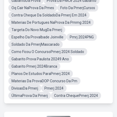
GabaritoDa Prova
Prova Da PMCe 2024 Gabarito
Oq Cair NaProva Da Pmes
Foto Da PmerjCursos
Contra Cheque Da SoldadoDa Pmerj Em 2024
Materias De Portugues NaProva Da Pmmg 2024
Targeta Do Novo MugDa Pmerj
Espelho Da ProvaIbade Joinville
Pmrj 2024PNG
Soldado Da PmerjMascarado
Como Ficou O ConcursoPmerj 2024 Soldado
Gabarito Prova Paulista 20249 Ano
Gabarito Pmerj 2024Branca
Planos De Estudos ParaPmerj 2024
Materias Da ProvaDOP Concurso Da Pm
DivisasDa Pmerj
Pmerj 2024
ÚltimaProva Da Pmerj
Contra ChequePmerj 2024