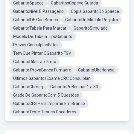
GabaritoSpaece
GabaritosCopeve Guarda
GabaritoNivel E Passageiro
Copia GabaritoDo Spaece
GabaritoIDE Can Branco
GabaritoDe Modulo Registro
GabaritoTabela Para Marcar
GabaritoSimulado
Modelo De Tabela TipoGabarito
Provas ConsulplanFotos
Tem Que Pintar OGabarito FGV
GabaritoRibeirao Preto
Gabarito ProvaBanca Fumaerc
GabaritoUberlandia
Ultimos GabaritosExame CRC Consulplan
GabaritoCbmerj
GabaritoPreliminar 1 a 30
Grade De GabaritoCom 5 Questões
GabaritoCFS Para Imprimir Em Branco
GabaritoTeste Teorico Gocademy