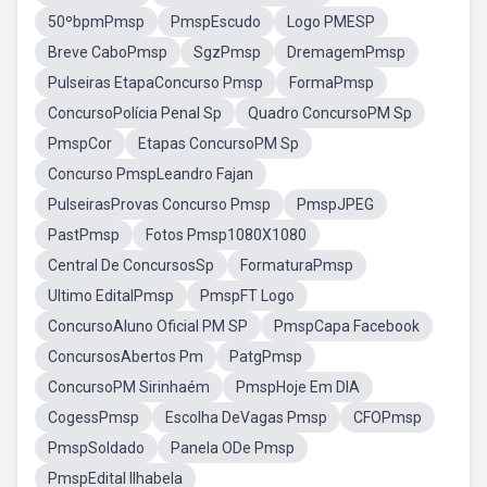
50ºbpmPmsp
PmspEscudo
Logo PMESP
Breve CaboPmsp
SgzPmsp
DremagemPmsp
Pulseiras EtapaConcurso Pmsp
FormaPmsp
ConcursoPolícia Penal Sp
Quadro ConcursoPM Sp
PmspCor
Etapas ConcursoPM Sp
Concurso PmspLeandro Fajan
PulseirasProvas Concurso Pmsp
PmspJPEG
PastPmsp
Fotos Pmsp1080X1080
Central De ConcursosSp
FormaturaPmsp
Ultimo EditalPmsp
PmspFT Logo
ConcursoAluno Oficial PM SP
PmspCapa Facebook
ConcursosAbertos Pm
PatgPmsp
ConcursoPM Sirinhaém
PmspHoje Em DIA
CogessPmsp
Escolha DeVagas Pmsp
CFOPmsp
PmspSoldado
Panela ODe Pmsp
PmspEdital Ilhabela