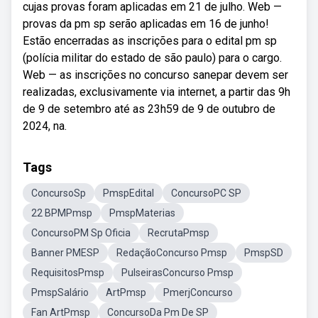
cujas provas foram aplicadas em 21 de julho. Web —
provas da pm sp serão aplicadas em 16 de junho!
Estão encerradas as inscrições para o edital pm sp
(polícia militar do estado de são paulo) para o cargo.
Web — as inscrições no concurso sanepar devem ser
realizadas, exclusivamente via internet, a partir das 9h
de 9 de setembro até as 23h59 de 9 de outubro de
2024, na.
Tags
ConcursoSp
PmspEdital
ConcursoPC SP
22 BPMPmsp
PmspMaterias
ConcursoPM Sp Oficia
RecrutaPmsp
Banner PMESP
RedaçãoConcurso Pmsp
PmspSD
RequisitosPmsp
PulseirasConcurso Pmsp
PmspSalário
ArtPmsp
PmerjConcurso
Fan ArtPmsp
ConcursoDa Pm De SP