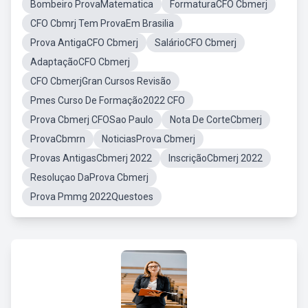
Bombeiro ProvaMatematica
FormaturaCFO Cbmerj
CFO Cbmrj Tem ProvaEm Brasilia
Prova AntigaCFO Cbmerj
SalárioCFO Cbmerj
AdaptaçãoCFO Cbmerj
CFO CbmerjGran Cursos Revisão
Pmes Curso De Formação2022 CFO
Prova Cbmerj CFOSao Paulo
Nota De CorteCbmerj
ProvaCbmrn
NoticiasProva Cbmerj
Provas AntigasCbmerj 2022
InscriçãoCbmerj 2022
Resoluçao DaProva Cbmerj
Prova Pmmg 2022Questoes