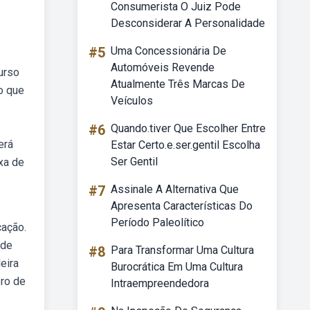
Consumerista O Juiz Pode
Desconsiderar A Personalidade
#5
Uma Concessionária De
Automóveis Revende
urso
Atualmente Três Marcas De
do que
Veículos
#6
Quando.tiver Que Escolher Entre
erá
Estar Certo.e.ser.gentil Escolha
Ser Gentil
axa de
#7
Assinale A Alternativa Que
Apresenta Características Do
Período Paleolítico
cação.
 de
#8
Para Transformar Uma Cultura
eira
Burocrática Em Uma Cultura
bro de
Intraempreendedora