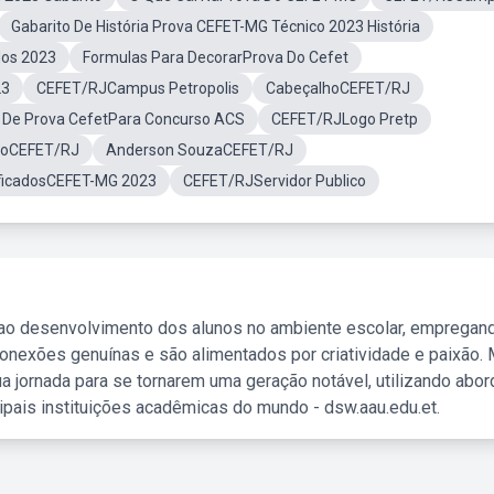
Gabarito De História Prova CEFET-MG Técnico 2023 História
dos 2023
Formulas Para DecorarProva Do Cefet
23
CEFET/RJCampus Petropolis
CabeçalhoCEFET/RJ
 De Prova CefetPara Concurso ACS
CEFET/RJLogo Pretp
adoCEFET/RJ
Anderson SouzaCEFET/RJ
ificadosCEFET-MG 2023
CEFET/RJServidor Publico
 ao desenvolvimento dos alunos no ambiente escolar, empregan
nexões genuínas e são alimentados por criatividade e paixão. 
a jornada para se tornarem uma geração notável, utilizando abo
ipais instituições acadêmicas do mundo - dsw.aau.edu.et.