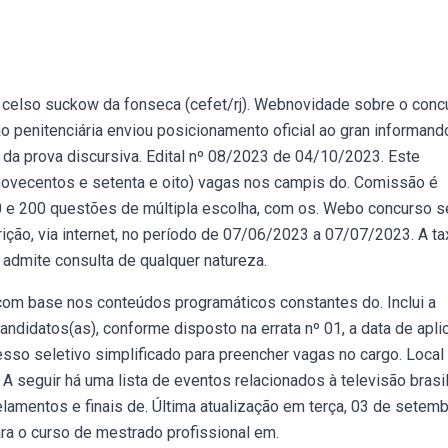
 celso suckow da fonseca (cefet/rj). Webnovidade sobre o conc
ção penitenciária enviou posicionamento oficial ao gran informan
da prova discursiva. Edital nº 08/2023 de 04/10/2023. Este
(novecentos e setenta e oito) vagas nos campis do. Comissão é
150 e 200 questões de múltipla escolha, com os. Webo concurso s
crição, via internet, no período de 07/06/2023 a 07/07/2023. A t
o admite consulta de qualquer natureza.
 com base nos conteúdos programáticos constantes do. Inclui a
andidatos(as), conforme disposto na errata nº 01, a data de apli
esso seletivo simplificado para preencher vagas no cargo. Local
. A seguir há uma lista de eventos relacionados à televisão brasil
lamentos e finais de. Última atualização em terça, 03 de setem
ra o curso de mestrado profissional em.