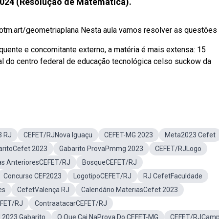
024 (Resolução de Matemática).
otm.art/geometriaplana Nesta aula vamos resolver as questões d
uente e concomitante externo, a matéria é mais extensa: 15
al do centro federal de educação tecnológica celso suckow da
3 RJ
CEFET/RJNova Iguaçu
CEFET-MG 2023
Meta2023 Cefet
ritoCefet 2023
Gabarito ProvaPmmg 2023
CEFET/RJLogo
as AnterioresCEFET/RJ
BosqueCEFET/RJ
Concurso CEF2023
LogotipoCEFET/RJ
RJ CefetFaculdade
es
CefetValença RJ
Calendário MateriasCefet 2023
EFET/RJ
ContraatacarCEFET/RJ
2023 Gabarito
O Que Cai NaProva Do CEFET-MG
CEFET/RJCam