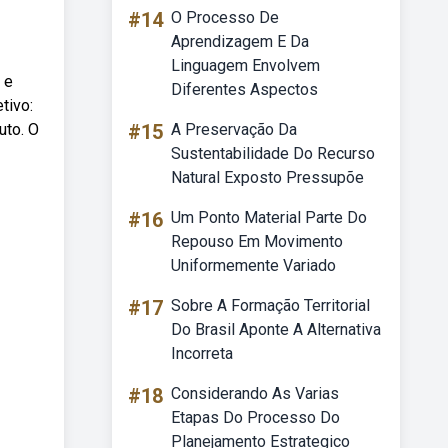
#14
O Processo De
Aprendizagem E Da
Linguagem Envolvem
 e
Diferentes Aspectos
tivo:
uto. O
#15
A Preservação Da
Sustentabilidade Do Recurso
Natural Exposto Pressupõe
#16
Um Ponto Material Parte Do
Repouso Em Movimento
Uniformemente Variado
#17
Sobre A Formação Territorial
Do Brasil Aponte A Alternativa
Incorreta
#18
Considerando As Varias
Etapas Do Processo Do
Planejamento Estrategico