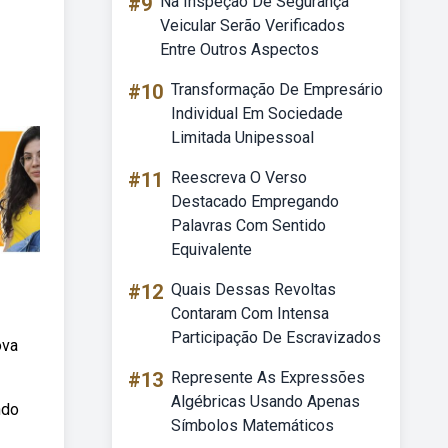
#9
Na Inspeção De Segurança
Veicular Serão Verificados
Entre Outros Aspectos
#10
Transformação De Empresário
Individual Em Sociedade
Limitada Unipessoal
#11
Reescreva O Verso
Destacado Empregando
Palavras Com Sentido
Equivalente
#12
Quais Dessas Revoltas
Contaram Com Intensa
Participação De Escravizados
ova
#13
Represente As Expressões
Algébricas Usando Apenas
ndo
Símbolos Matemáticos