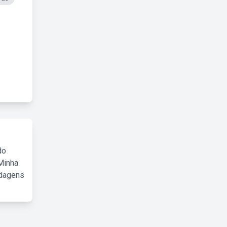
do
Minha
rdagens