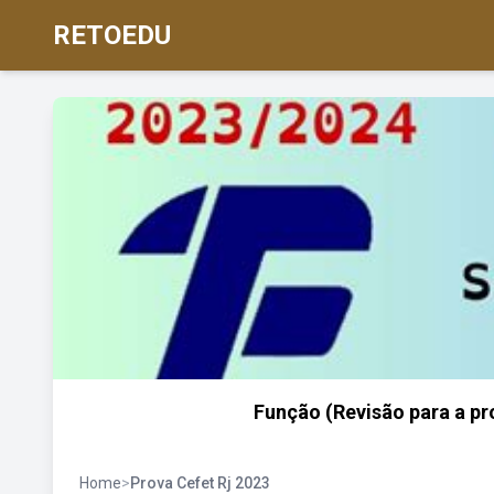
RETOEDU
Função (Revisão para a pr
Home
>
Prova Cefet Rj 2023