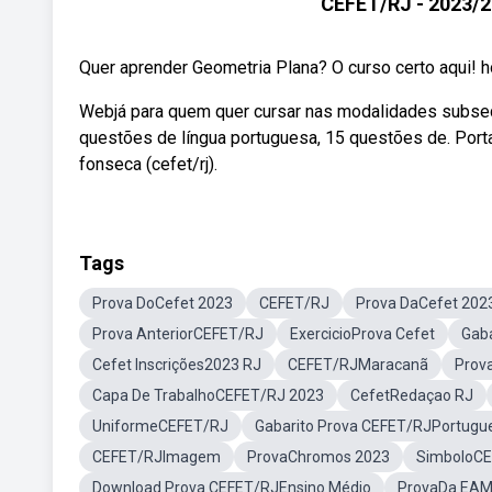
CEFET/RJ - 2023/2
Quer aprender Geometria Plana? O curso certo aqui! h
Webjá para quem quer cursar nas modalidades subseq
questões de língua portuguesa, 15 questões de. Port
fonseca (cefet/rj).
Tags
Prova DoCefet 2023
CEFET/RJ
Prova DaCefet 202
Prova AnteriorCEFET/RJ
ExercicioProva Cefet
Gaba
Cefet Inscrições2023 RJ
CEFET/RJMaracanã
Prov
Capa De TrabalhoCEFET/RJ 2023
CefetRedaçao RJ
UniformeCEFET/RJ
Gabarito Prova CEFET/RJPortugu
CEFET/RJImagem
ProvaChromos 2023
SimboloC
Download Prova CEFET/RJEnsino Médio
ProvaDa EAM 