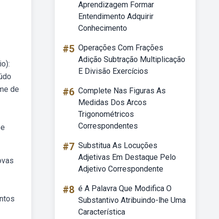
Aprendizagem Formar
Entendimento Adquirir
Conhecimento
#5
Operações Com Frações
Adição Subtração Multiplicação
o):
E Divisão Exercícios
eúdo
ame de
#6
Complete Nas Figuras As
Medidas Dos Arcos
Trigonométricos
Correspondentes
se
#7
Substitua As Locuções
Adjetivas Em Destaque Pelo
ovas
Adjetivo Correspondente
#8
é A Palavra Que Modifica O
entos
Substantivo Atribuindo-lhe Uma
Característica