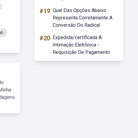
#19
Qual Das Opções Abaixo
Representa Corretamente A
Conversão Do Radical
ah
#20
Expedida/certificada A
Intimação Eletrônica -
Requisição De Pagamento
do
Minha
rdagens