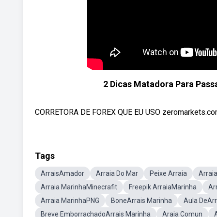
2 Dicas Matadora Para Pas
CORRETORA DE FOREX QUE EU USO zeromarkets.c
Tags
ArraisAmador
Arraia Do Mar
Peixe Arraia
Arraia
Arraia MarinhaMinecrafit
Freepik ArraiaMarinha
Arr
Arraia MarinhaPNG
BoneArrais Marinha
Aula DeAr
Breve EmborrachadoArrais Marinha
Araia Comun