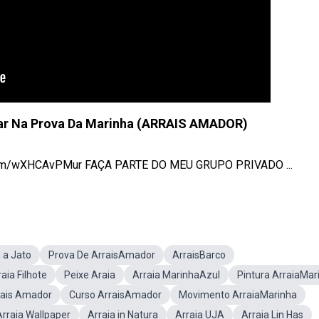
sar Na Prova Da Marinha (ARRAIS AMADOR)
om/wXHCAvPMur FAÇA PARTE DO MEU GRUPO PRIVADO ...
 a Jato
Prova De ArraisAmador
ArraisBarco
aia Filhote
Peixe Araia
Arraia MarinhaAzul
Pintura ArraiaMar
rais Amador
Curso ArraisAmador
Movimento ArraiaMarinha
Arraia Wallpaper
Arraia in Natura
Arraia UJA
Arraia Lin Has