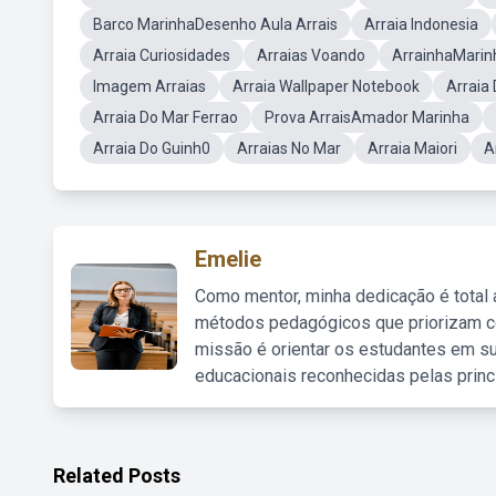
Barco MarinhaDesenho Aula Arrais
Arraia Indonesia
Arraia Curiosidades
Arraias Voando
ArrainhaMarin
Imagem Arraias
Arraia Wallpaper Notebook
Arraia
Arraia Do Mar Ferrao
Prova ArraisAmador Marinha
Arraia Do Guinh0
Arraias No Mar
Arraia Maiori
A
Emelie
Como mentor, minha dedicação é total
métodos pedagógicos que priorizam co
missão é orientar os estudantes em su
educacionais reconhecidas pelas princ
Related Posts