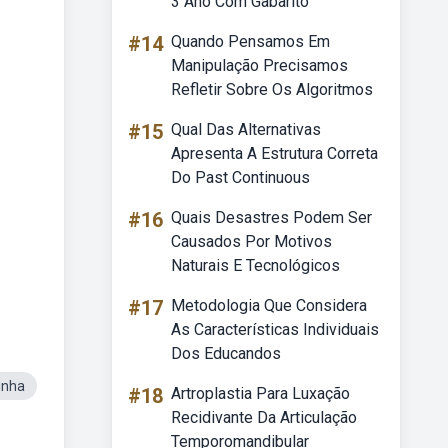
3 Ano Com Gabarito
#14
Quando Pensamos Em
Manipulação Precisamos
Refletir Sobre Os Algoritmos
#15
Qual Das Alternativas
Apresenta A Estrutura Correta
Do Past Continuous
#16
Quais Desastres Podem Ser
Causados Por Motivos
Naturais E Tecnológicos
#17
Metodologia Que Considera
As Características Individuais
Dos Educandos
inha
#18
Artroplastia Para Luxação
Recidivante Da Articulação
Temporomandibular