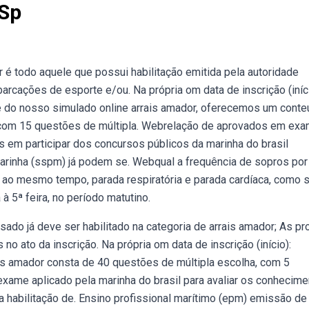
 Sp
 todo aquele que possui habilitação emitida pela autoridade
barcações de esporte e/ou. Na própria om data de inscrição (iníci
e do nosso simulado online arrais amador, oferecemos um cont
com 15 questões de múltipla. Webrelação de aprovados em ex
 em participar dos concursos públicos da marinha do brasil
arinha (sspm) já podem se. Webqual a frequência de sopros por
 ao mesmo tempo, parada respiratória e parada cardíaca, como 
 5ª feira, no período matutino.
do já deve ser habilitado na categoria de arrais amador; As pr
no ato da inscrição. Na própria om data de inscrição (início):
is amador consta de 40 questões de múltipla escolha, com 5
exame aplicado pela marinha do brasil para avaliar os conhecim
a habilitação de. Ensino profissional marítimo (epm) emissão de