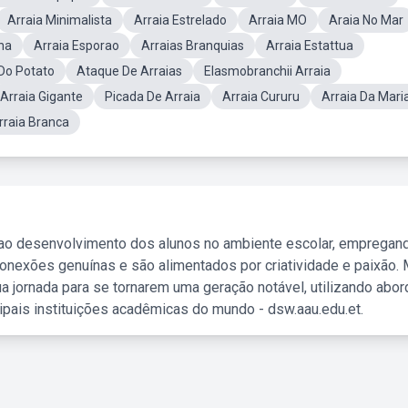
Arraia Minimalista
Arraia Estrelado
Arraia MO
Araia No Mar
ha
Arraia Esporao
Arraias Branquias
Arraia Estattua
 Do Potato
Ataque De Arraias
Elasmobranchii Arraia
Arraia Gigante
Picada De Arraia
Arraia Cururu
Arraia Da Mari
rraia Branca
 ao desenvolvimento dos alunos no ambiente escolar, empregan
nexões genuínas e são alimentados por criatividade e paixão. 
a jornada para se tornarem uma geração notável, utilizando abo
ipais instituições acadêmicas do mundo - dsw.aau.edu.et.