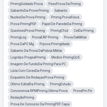
PmmgSoldado Prova
PesoProva Da Pmmg
GabariitoDa Prova Pmmg
Gabarito
NucleoDa Prova Pmmg
Pmmg ProvaFisica
Prova PmmgPDF
Papel De ParedeDa Pmmg
QuestoesProva Pmmg
PmmgCfsd
CelDa Pmmg
PmmgLog
ProvaEAP Pmmg
Prova DaMilitar
Prova DaPC Mg
Prpova PmmgIdade
Gabarito Da Prova DaPolicia Militar
Logotipo ProgeaPmmg
Medico PmmgQoS
Imagem De FundoDa Pmmg Para PC
Lista Com CoresDa Pmmg
Esqueleto De RedaçaoProva Pmmg
Último EditalDa Pmmg
PmmgEstudo
Concorencia RPMPmmg Ultima Prova
ProvaPm Pe
RedaçãoPmmg
Prova De Concurso Da PmmgPDF Capa