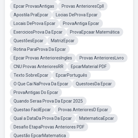
Epcar ProvasAntigas
Provas AnterioresCpll
Apostila PraEpcar
Locias DeProva Epcar
Locais DeProva Epcar
ProvaAntiga Epcar
ExerciciosProva Da Epcar
ProvaEpcaar Matemática
QuestõesEpcar
MatrizEpcar
Rotina ParaProva Da Epcar
Epcar Provas AnterioresIngles
Provas AnterioresLivro
CNU Provas AnterioresRR
EpcarMaterial PDF
Texto SobreEpcar
EpcarPortuguês
O Que Cai NaProva Da Epcar
QuestoesDa Epcar
ProvaAntigas Do Epcar
Quando Seraa Prova Da Epcar 2025
Questao FacilEpcar
Provas AnterioresD Epcar
Qual a DataDa Prova Da Epcar
MatematicaEpcar
Desafio EtapaProvas Anteriores PDF
Questão EpcarMatematica