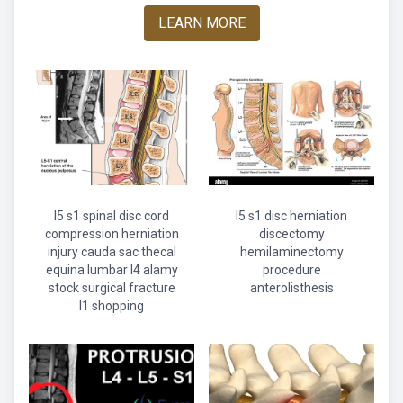
LEARN MORE
l5 s1 spinal disc cord
l5 s1 disc herniation
compression herniation
discectomy
injury cauda sac thecal
hemilaminectomy
equina lumbar l4 alamy
procedure
stock surgical fracture
anterolisthesis
l1 shopping