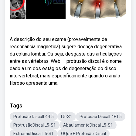
A descrição do seu exame (provavelmente de
ressonância magnética) sugere doença degenerativa
da coluna lombar. Ou seja, desgaste das articulações
entre as vértebras. Web — protrusão discal é o nome
dado a um dos estágios de degeneração do disco
intervertebral, mais especificamente quando o ânulo
fibroso apresenta uma.
Tags
Protusão DiscalL4-L5
L5-S1
Protusão DiscalL4E L5
ProtrusãoDiscal L5-S1
AbaulamentoDiscal L5-S1
ExtrusãoDiscal L5-S1
OQue É Protusão Discal