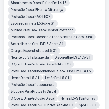
Abaulamento Discal DifusoEm L4-L5
Protusão Discal EHernia Diferença
Protusão DiscalNAC6 EC7
Escorregamnete L5Sobre S1
Minima Protusão DiscalCentral Posterior
Protusao Discal Tocando a Face VentralDo Saco Dural
Anterolistese Grau IDEL5 Sobre S1
Cirurgia EspondilolisteseL5-S1
Neurite L5-S1a Esquerda
Discopathie L3 L4L5-S1
O Que É UmaProtusão Discal NAC6 EC7
Protrusão Discal IndentandoO Saco Dural Em L1A L5
HerniaDiscal L5-S1
LesãoEm L5-S1
Protusão DiscalRessonancia
Bloqueio ParaProtusão Discal
O Que É UmaProtusão Discal
Hernia L5-S1Sintomas
Protrusão Discal L5-S1Cortes Asfixias L3
Spot L5ES1