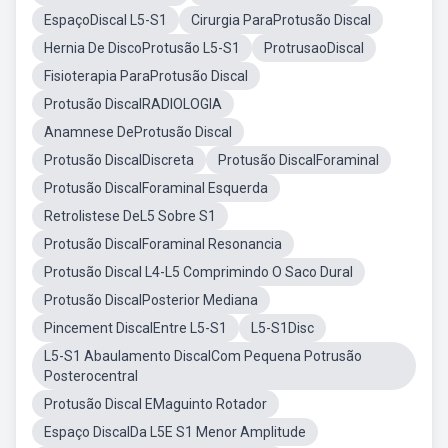
EspaçoDiscal L5-S1
Cirurgia ParaProtusão Discal
Hernia De DiscoProtusão L5-S1
ProtrusaoDiscal
Fisioterapia ParaProtusão Discal
Protusão DiscalRADIOLOGIA
Anamnese DeProtusão Discal
Protusão DiscalDiscreta
Protusão DiscalForaminal
Protusão DiscalForaminal Esquerda
Retrolistese DeL5 Sobre S1
Protusão DiscalForaminal Resonancia
Protusão Discal L4-L5 Comprimindo O Saco Dural
Protusão DiscalPosterior Mediana
Pincement DiscalEntre L5-S1
L5-S1Disc
L5-S1 Abaulamento DiscalCom Pequena Potrusão
Posterocentral
Protusão Discal EMaguinto Rotador
Espaço DiscalDa L5E S1 Menor Amplitude