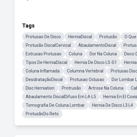
Tags
Protusao De Disco
HerniaDiscal
Protusão
O Que 
Protusão DiscalCervical
AbaulamentoDiscal
Protus
Extrusao Protusao
Coluna
Dor Na Coluna
Disco 
Tipos De HerniaDiscal
Hernia De Disco L5-S1
Herni
Coluna Inflamada
Columna Vertebral
Protusao Disc
DesidrataçãoDiscal
Protusao Oclusao
Dor Lombar L
Disc Herniation
Protrusão
Artrose Na Coluna
Ca
Abaulamento DiscalDifuso Em L4-L5
Hernia En El Coxi
Tomografia De Coluna Lombar
Hernia De Disco L3 L4
ProtusãoDo Reto