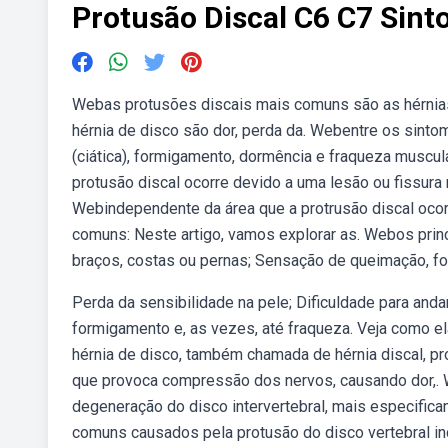
Protusão Discal C6 C7 Sin
Webas protusões discais mais comuns são as hérnias
hérnia de disco são dor, perda da. Webentre os sintom
(ciática), formigamento, dormência e fraqueza muscu
protusão discal ocorre devido a uma lesão ou fissura 
Webindependente da área que a protrusão discal ocorr
comuns: Neste artigo, vamos explorar as. Webos prin
braços, costas ou pernas; Sensação de queimação, f
Perda da sensibilidade na pele; Dificuldade para anda
formigamento e, as vezes, até fraqueza. Veja como e
hérnia de disco, também chamada de hérnia discal, pro
que provoca compressão dos nervos, causando dor,. 
degeneração do disco intervertebral, mais especific
comuns causados pela protusão do disco vertebral in