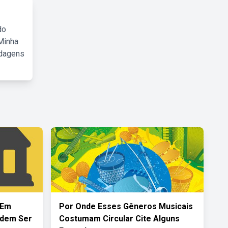
do
Minha
rdagens
 Em
Por Onde Esses Gêneros Musicais
odem Ser
Costumam Circular Cite Alguns