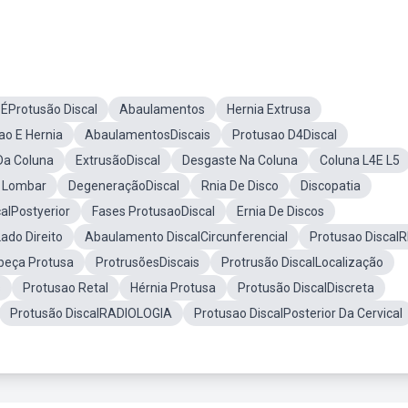
ÉProtusão Discal
Abaulamentos
Hernia Extrusa
ao E Hernia
AbaulamentosDiscais
Protusao D4Discal
Da Coluna
ExtrusãoDiscal
Desgaste Na Coluna
Coluna L4E L5
a Lombar
DegeneraçãoDiscal
Rnia De Disco
Discopatia
alPostyerior
Fases ProtusaoDiscal
Ernia De Discos
ado Direito
Abaulamento DiscalCircunferencial
Protusao Discal
beça Protusa
ProtrusõesDiscais
Protrusão DiscalLocalização
s
Protusao Retal
Hérnia Protusa
Protusão DiscalDiscreta
Protusão DiscalRADIOLOGIA
Protusao DiscalPosterior Da Cervical