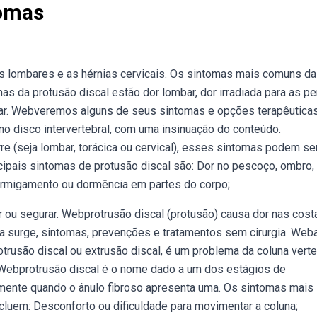
tomas
 lombares e as hérnias cervicais. Os sintomas mais comuns da
as da protusão discal estão dor lombar, dor irradiada para as p
lar. Webveremos alguns de seus sintomas e opções terapêuticas
no disco intervertebral, com uma insinuação do conteúdo.
e (seja lombar, torácica ou cervical), esses sintomas podem se
cipais sintomas de protusão discal são: Dor no pescoço, ombro,
ormigamento ou dormência em partes do corpo;
r ou segurar. Webprotrusão discal (protusão) causa dor nas cost
la surge, sintomas, prevenções e tratamentos sem cirurgia. Web
trusão discal ou extrusão discal, é um problema da coluna verte
Webprotrusão discal é o nome dado a um dos estágios de
amente quando o ânulo fibroso apresenta uma. Os sintomas mais
cluem: Desconforto ou dificuldade para movimentar a coluna;