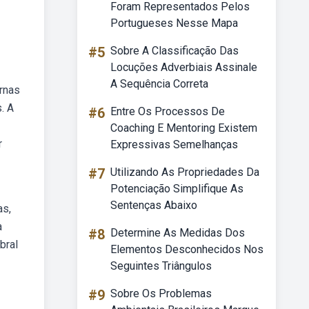
Foram Representados Pelos
Portugueses Nesse Mapa
#5
Sobre A Classificação Das
Locuções Adverbiais Assinale
A Sequência Correta
ernas
. A
#6
Entre Os Processos De
Coaching E Mentoring Existem
r
Expressivas Semelhanças
#7
Utilizando As Propriedades Da
Potenciação Simplifique As
Sentenças Abaixo
as,
a
#8
Determine As Medidas Dos
bral
Elementos Desconhecidos Nos
Seguintes Triângulos
#9
Sobre Os Problemas