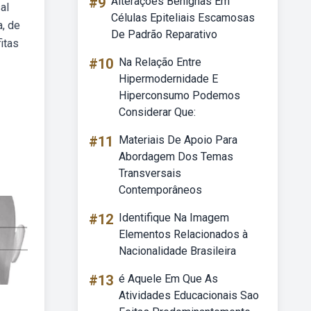
#9
Alterações Benignas Em
al
Células Epiteliais Escamosas
a, de
De Padrão Reparativo
itas
#10
Na Relação Entre
Hipermodernidade E
Hiperconsumo Podemos
Considerar Que:
#11
Materiais De Apoio Para
Abordagem Dos Temas
Transversais
Contemporâneos
#12
Identifique Na Imagem
Elementos Relacionados à
Nacionalidade Brasileira
#13
é Aquele Em Que As
Atividades Educacionais Sao