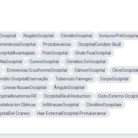
ccipital
RegiãoOccipital
CôndiloOccipital
Incisura PréOccipita
eminênciaOccipital
Protuberancia
OccipitalCondyle Skull
ccipitalAvantajado
PoloOccipital
Onde FicaOccipital
NaOccipital
CuneoOccipital
Côndilos DoOccipital
Eminencia CruciformeOccipital
CâncerOccipital
CliveOccipita
ndilo OccipitalEnervação
Tuberculo Faringeo
CorpoOccipital
Lineas NucaisOccipital
ÂnguloOccipital
cipitalAnatomia RX
OccipitalSkull Reduction
Cisto Externo Occipt
pitalvia Ion Oblicua
InfiltracaoOccipital
CôndilosOccipitais
ipitalDel Craneo
Hair ExternalOccipital Protuberance