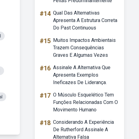
Feitas Predominantemente
#14
Qual Das Alternativas
Apresenta A Estrutura Correta
Do Past Continuous
l
#15
Muitos Impactos Ambientais
Trazem Consequências
Graves E Algumas Vezes
#16
Assinale A Alternativa Que
l
Apresenta Exemplos
Ineficazes De Liderança.
#17
O Músculo Esquelético Tem
al
Funções Relacionadas Com O
Movimento Humano
#18
Considerando A Experiência
De Rutherford Assinale A
Alternativa Falsa