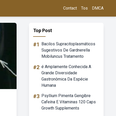
Contact
Tos
DMCA
Top Post
#1
Bacilos Supracitoplasmáticos
Sugestivos De Gardnerella
Mobiluncus Tratamento
#2
é Amplamente Conhecida A
Grande Diversidade
Gastronômica Da Espécie
Humana
#3
Psyllium Pimenta Gengibre
Cafeína E Vitaminas 120 Caps
Growth Supplements