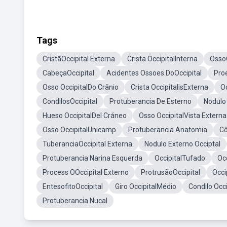
Tags
CristãOccipital Externa
Crista OccipitalInterna
OssoO
CabeçaOccipital
Acidentes Ossoes DoOccipital
Pro
Osso OccipitalDo Crânio
Crista OccipitalisExterna
O
CondilosOccipital
Protuberancia De Esterno
Nodulo 
Hueso OccipitalDel Cráneo
Osso OccipitalVista Externa
Osso OccipitalUnicamp
Protuberancia Anatomia
Cô
TuberanciaOccipital Externa
Nodulo Externo Occiptal
Protuberancia Narina Esquerda
OccipitalTufado
Oc
Process OOccipital Externo
ProtrusãoOccipital
Occi
EntesofitoOccipital
Giro OccipitalMédio
Condilo Occ
Protuberancia Nucal