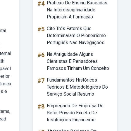
#4
Praticas De Ensino Baseadas
Na Interdisciplinaridade
Propiciam A Formação
#5
Cite Três Fatores Que
tal
Determinaram O Pioneirismo
Português Nas Navegações
l
ternal
#6
Na Antiguidade Alguns
ith
Cientistas E Pensadores
Famosos Tinham Um Conceito
lpável
erior
#7
Fundamentos Históricos
tômica
Teóricos E Metodológicos Do
es e
Serviço Social Resumo
#8
Empregado De Empresa Do
terna,
Setor Privado Exceto De
ead
Instituições Financeiras
.