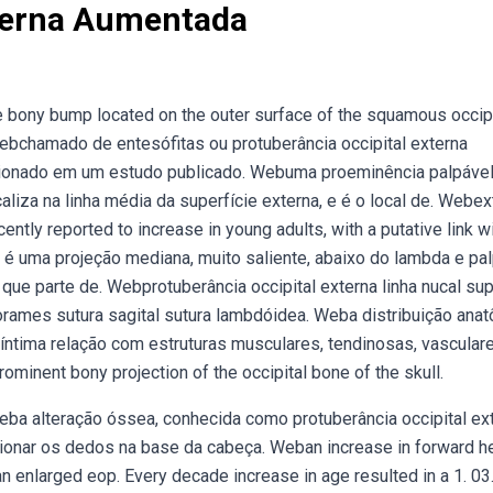
xterna Aumentada
le bony bump located on the outer surface of the squamous occipi
t. Webchamado de entesófitas ou protuberância occipital externa
ionado em um estudo publicado. Webuma proeminência palpáve
liza na linha média da superfície externa, e é o local de. Webex
ntly reported to increase in young adults, with a putative link w
a é uma projeção mediana, muito saliente, abaixo do lambda e pa
a que parte de. Webprotuberância occipital externa linha nucal sup
 forames sutura sagital sutura lambdóidea. Weba distribuição ana
e íntima relação com estruturas musculares, tendinosas, vascular
ominent bony projection of the occipital bone of the skull.
 Weba alteração óssea, conhecida como protuberância occipital ex
ionar os dedos na base da cabeça. Weban increase in forward h
an enlarged eop. Every decade increase in age resulted in a 1. 03