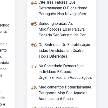
#4
Cite Três Fatores Que
Determinaram O Pioneirismo
Português Nas Navegações
#5
Sendo Ignoradas As
usando
Modificações Essa Palavra
ients
Poderia Ser Substituída Por
inais
#6
Os Sistemas De Estratificação
ento
Estão Divididos Em Quatro
Tipos Diferentes
,
óstata
#7
Na Sociedade Democrática
inda
Indivíduos E Grupos
 a
Organizam-se Em Associações
#8
Medicamentos Potencialmente
a
Perigosos Mpp Sao Aqueles
úde
Associados A Risco
p é