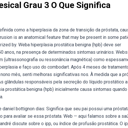
esical Grau 3 O Que Significa
efinida como a hiperplasia da zona de transição da próstata, ca
trusion is an anatomical feature that may be present in some pat
erized by. Weba hiperplasia prostática benigna (hpb) deve ser
 anos, na presença de determinados sintomas urinários. Webs
(ultrassonografia ou ressonância magnética) como espessam
iperplasia e faço uso do combodart. Após 4 meses de tratamento
 nono mês, senti melhoras significativas nos. À medida que a pr
s glândulas responsáveis pela secreção do líquido prostático a
ia prostática benigna (hpb) inicialmente causa sintomas quando
a.
daniel bottignon dias: Significa que seu pai possui uma próstat
to para avaliar se essa próstata. Web — aqui falamos sobre a sa
dré discute sobre o ipp, ou índice de profusão prostática. O ip