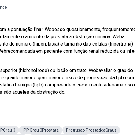
ence
com a pontuação final: Webesse questionamento, frequentemente
etamente o aumento da próstata à obstrução urinária. Weba
ento do número (hiperplasia) e tamanho das células (hipertrofia)
. Webrecomendada em paciente com função renal reduzida ou inf
 superior (hidronefrose) ou lesão em trato. Webavaliar o grau de
 que quanto maior o grau, maior o risco de progressão da hpb com 
rostática benigna (hpb) compreende o crescimento adenomatoso 
as são aqueles da obstrução do.
PPGrau 3
IPP Grau 3Prostata
Protrusao ProstaticaGraus