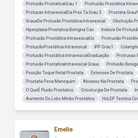
Protusão ProstaticaGrau 1
Protrusão Prostática Intrav
Protusao IntravesicalDa Pros Ta Grau 3
Prostata GrauI
GrausDe Protusão Prostática Intravesical
Obstrução Pr
Hiperplasia Prostatica Benigna Cao
Indeice De Protusã
Protrusão Prostática IntravesicalUs
Protrusão Prostátic
ProtusãoProstática Intravesical
IPP Grau1
Colangit
Protusão Prostática IntravesicalGraduação
Protrusao 
Protusão ProstaticaIntravesical Graus
Protusão Bexig
Psoição Toque Retal Prostata
Estenose De Prostata
Prostata Peca Manequim
Abcesso Na Prostata
Pro
O QueÉ Fluido Prostatico
Criocirurgia De Prostata
I
Aumento Do Lobo Médio Prostático
HoLEP Tecnica Cir
Emelie