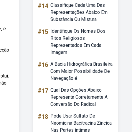
#14
Classifique Cada Uma Das
Representações Abaixo Em
Substância Ou Mistura
, é
#15
Identifique Os Nomes Dos
Ritos Religiosos
Representados Em Cada
ecção
Imagem
#16
A Bacia Hidrográfica Brasileira
Com Maior Possibilidade De
stui.
Navegação é
não
#17
Qual Das Opções Abaixo
Representa Corretamente A
Conversão Do Radical
#18
Pode Usar Sulfato De
Neomicina Bacitracina Zincica
Nas Partes íntimas