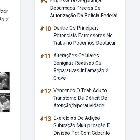
#9
Empresa De Segurança
Desarmada Precisa De
izer
Autorização Da Polícia Federal
ão e
#10
Dentre Os Principais
Potenciais Estressores No
Trabalho Podemos Destacar
#11
Alterações Celulares
Benignas Reativas Ou
Reparativas Inflamação é
Grave
#12
Vencendo O Tdah Adulto:
Transtorno De Déficit De
Atenção/hiperatividade
#13
Exercícios De Adição
Subtração Multiplicação E
Divisão Pdf Com Gabarito