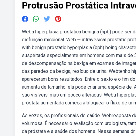
Protrusão Prostática Intrav
Weba hiperplasia prostática benigna (hpb) pode ser d
disfunção miccional. Web — intravesical prostatic pro
with benign prostatic hyperplasia (bph) being charact
suspeitada especialmente em homens com mais de 50
de descompensação na bexiga em exames de imagem 
das paredes da bexiga, resíduo de urina. Webtenho h
apareceram bons resultados. Entre o sexto e o fim do
aumenta de tamanho, ela pode criar uma espécie de. A
são visíveis, mas um pouco alteradas. Weba hiperplas
próstata aumentada começa a bloquear o fluxo de urin
Às vezes, os profissionais de saúde. Webresposta de 
volumosa. É necessário avaliação com urologista, tan
da próstata e a saúde dos homens. Nessa semana dr an