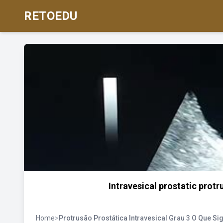
RETOEDU
Intravesical prostatic protr
Home
>
Protrusão Prostática Intravesical Grau 3 O Que Sig