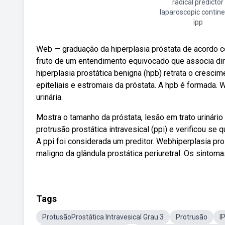
radical predictor
laparoscopic contin
ipp
Web — graduação da hiperplasia próstata de acordo 
fruto de um entendimento equivocado que associa dir
hiperplasia prostática benigna (hpb) retrata o crescim
epiteliais e estromais da próstata. A hpb é formada
urinária.
Mostra o tamanho da próstata, lesão em trato urinário
protrusão prostática intravesical (ppi) e verificou se
A ppi foi considerada um preditor. Webhiperplasia p
maligno da glândula prostática periuretral. Os sintom
Tags
ProtusãoProstática Intravesical Grau 3
Protrusão
I