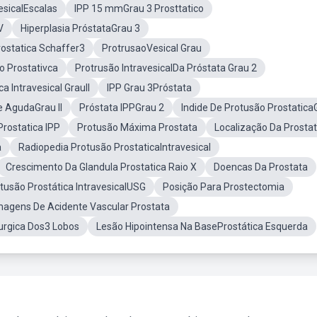
esicalEscalas
IPP 15 mmGrau 3 Prosttatico
V
Hiperplasia PróstataGrau 3
ostatica Schaffer3
ProtrusaoVesical Grau
o Prostativca
Protrusão IntravesicalDa Próstata Grau 2
a Intravesical GrauII
IPP Grau 3Próstata
e AgudaGrau II
Próstata IPPGrau 2
Indide De Protusão Prostatica
Prostatica IPP
Protusão Máxima Prostata
Localização Da Prosta
a
Radiopedia Protusão ProstaticaIntravesical
Crescimento Da Glandula Prostatica Raio X
Doencas Da Prostata
tusão Prostática IntravesicalUSG
Posição Para Prostectomia
magens De Acidente Vascular Prostata
urgica Dos3 Lobos
Lesão Hipointensa Na BaseProstática Esquerda