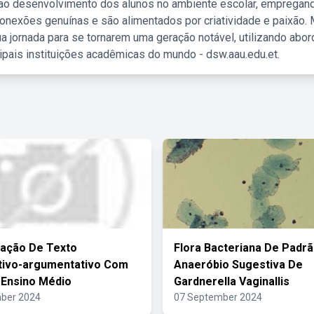
 ao desenvolvimento dos alunos no ambiente escolar, empregan
nexões genuínas e são alimentados por criatividade e paixão. 
a jornada para se tornarem uma geração notável, utilizando abo
ipais instituições acadêmicas do mundo - dsw.aau.edu.et.
tação De Texto
Flora Bacteriana De Padr
tivo-argumentativo Com
Anaeróbio Sugestiva De
 Ensino Médio
Gardnerella Vaginallis
ber 2024
07 September 2024