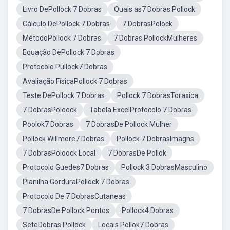
Livro DePollock 7 Dobras
Quais as7 Dobras Pollock
Cálculo DePollock 7 Dobras
7 DobrasPolock
MétodoPollock 7 Dobras
7 Dobras PollockMulheres
Equação DePollock 7 Dobras
Protocolo Pullock7 Dobras
Avaliação FísicaPollock 7 Dobras
Teste DePollock 7 Dobras
Pollock 7 DobrasToraxica
7 DobrasPoloock
Tabela ExcelProtocolo 7 Dobras
Poolok7 Dobras
7 DobrasDe Pollock Mulher
Pollock Willmore7 Dobras
Pollock 7 DobrasImagns
7 DobrasPoloock Local
7 DobrasDe Pollok
Protocolo Guedes7 Dobras
Pollock 3 DobrasMasculino
Planilha GorduraPollock 7 Dobras
Protocolo De 7 DobrasCutaneas
7 DobrasDe Pollock Pontos
Pollock4 Dobras
SeteDobras Pollock
Locais Pollok7 Dobras