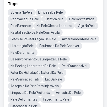
Tags
Sujeira NaPele
LimpezaDe Pele
RenovaçãoDa Pele
EstéticaPele
PeleRevitalizada
PeleFumante
Kit PeleOleosa Labotrat
Viço NaPele
Revitalização Da PeleCom Argila
FotosDe Revitalização De Pele
AmarelamentoDa Pele
HidrataçãoPele
Equimose Da PeleCadaver
PeleDefumante
Desenvolvimento DaLimpeza De Pele
Kit Peeling LaboratórioDa Pele
PeleFotosensivel
Fator De Hidratação NaturalDa Pele
PeleSensacao Tatil
LabDa Pele
Assepsia Da PelePara Injetáveis
Limpeza De PeleProfunda
AmostraDe Pele
Pele DeFumantes
FacecimentoPele
EstecaoesDa Pele