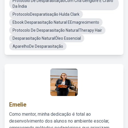
Protocolo De DesparasitaçãoCom Chá Gengibre E Cravo
Da Índia
ProtocoloDesparatisação Hulda Clark
Ebook Desparasitação Natural EEmagrecimento
Protocolo De Desparasitação NaturalTherapy Hair
Desparasitação NaturalÓleo Essencial
AparelhoDe Desparasitação
Emelie
Como mentor, minha dedicação é total ao
desenvolvimento dos alunos no ambiente escolar,
empregando métodos pedagógicos que priorizam