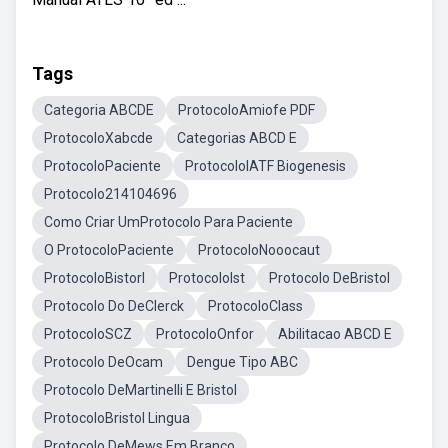
Tags
Categoria ABCDE
ProtocoloAmiofe PDF
ProtocoloXabcde
Categorias ABCD E
ProtocoloPaciente
ProtocoloIATF Biogenesis
Protocolo214104696
Como Criar UmProtocolo Para Paciente
O ProtocoloPaciente
ProtocoloNooocaut
ProtocoloBistorl
ProtocoloIst
Protocolo DeBristol
Protocolo Do DeClerck
ProtocoloClass
ProtocoloSCZ
ProtocoloOnfor
Abilitacao ABCD E
Protocolo DeOcam
Dengue Tipo ABC
Protocolo DeMartinelli E Bristol
ProtocoloBristol Lingua
Protocolo DeMews Em Branco