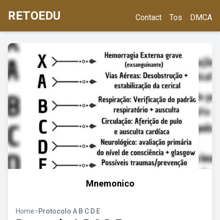
RETOEDU
Contact
Tos
DMCA
Mnemonico
Home
>
Protocolo A B C D E