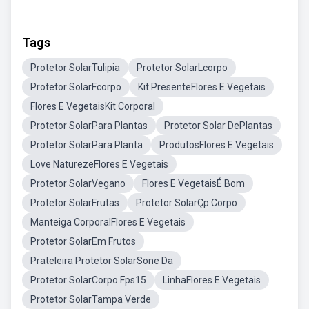
Tags
Protetor SolarTulipia
Protetor SolarLcorpo
Protetor SolarFcorpo
Kit PresenteFlores E Vegetais
Flores E VegetaisKit Corporal
Protetor SolarPara Plantas
Protetor Solar DePlantas
Protetor SolarPara Planta
ProdutosFlores E Vegetais
Love NaturezeFlores E Vegetais
Protetor SolarVegano
Flores E VegetaisÉ Bom
Protetor SolarFrutas
Protetor SolarÇp Corpo
Manteiga CorporalFlores E Vegetais
Protetor SolarEm Frutos
Prateleira Protetor SolarSone Da
Protetor SolarCorpo Fps15
LinhaFlores E Vegetais
Protetor SolarTampa Verde