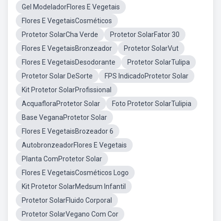
Gel ModeladorFlores E Vegetais
Flores E VegetaisCosméticos
Protetor SolarCha Verde
Protetor SolarFator 30
Flores E VegetaisBronzeador
Protetor SolarVut
Flores E VegetaisDesodorante
Protetor SolarTulipa
Protetor Solar DeSorte
FPS IndicadoProtetor Solar
Kit Protetor SolarProfissional
AcquafloraProtetor Solar
Foto Protetor SolarTulipia
Base VeganaProtetor Solar
Flores E VegetaisBrozeador 6
AutobronzeadorFlores E Vegetais
Planta ComProtetor Solar
Flores E VegetaisCosméticos Logo
Kit Protetor SolarMedsum Infantil
Protetor SolarFluido Corporal
Protetor SolarVegano Com Cor