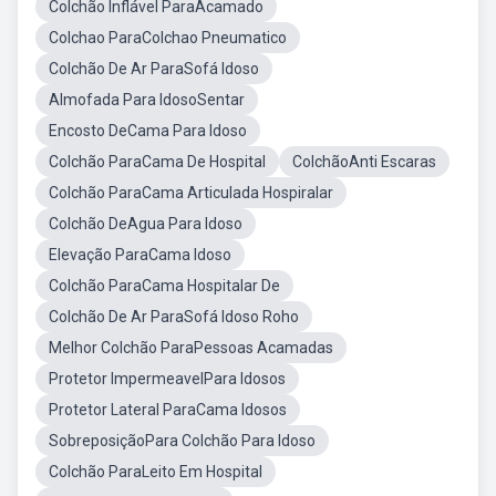
Colchão Inflável ParaAcamado
Colchao ParaColchao Pneumatico
Colchão De Ar ParaSofá Idoso
Almofada Para IdosoSentar
Encosto DeCama Para Idoso
Colchão ParaCama De Hospital
ColchãoAnti Escaras
Colchão ParaCama Articulada Hospiralar
Colchão DeAgua Para Idoso
Elevação ParaCama Idoso
Colchão ParaCama Hospitalar De
Colchão De Ar ParaSofá Idoso Roho
Melhor Colchão ParaPessoas Acamadas
Protetor ImpermeavelPara Idosos
Protetor Lateral ParaCama Idosos
SobreposiçãoPara Colchão Para Idoso
Colchão ParaLeito Em Hospital