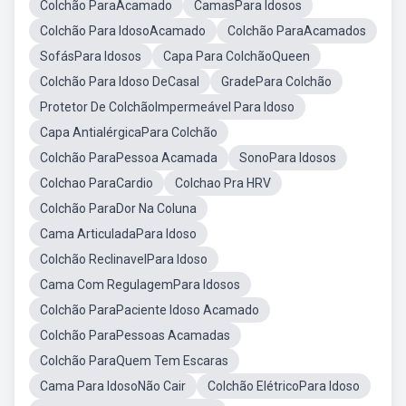
Colchão ParaAcamado
CamasPara Idosos
Colchão Para IdosoAcamado
Colchão ParaAcamados
SofásPara Idosos
Capa Para ColchãoQueen
Colchão Para Idoso DeCasal
GradePara Colchão
Protetor De ColchãoImpermeável Para Idoso
Capa AntialérgicaPara Colchão
Colchão ParaPessoa Acamada
SonoPara Idosos
Colchao ParaCardio
Colchao Pra HRV
Colchão ParaDor Na Coluna
Cama ArticuladaPara Idoso
Colchão ReclinavelPara Idoso
Cama Com RegulagemPara Idosos
Colchão ParaPaciente Idoso Acamado
Colchão ParaPessoas Acamadas
Colchão ParaQuem Tem Escaras
Cama Para IdosoNão Cair
Colchão ElétricoPara Idoso