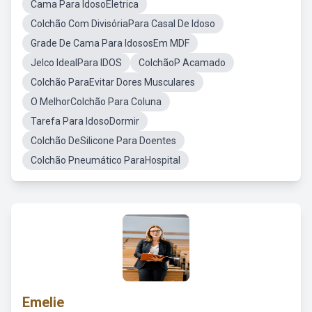
Cama Para IdosoEletrica
Colchão Com DivisóriaPara Casal De Idoso
Grade De Cama Para IdososEm MDF
Jelco IdealPara IDOS
ColchãoP Acamado
Colchão ParaEvitar Dores Musculares
O MelhorColchão Para Coluna
Tarefa Para IdosoDormir
Colchão DeSilicone Para Doentes
Colchão Pneumático ParaHospital
Emelie