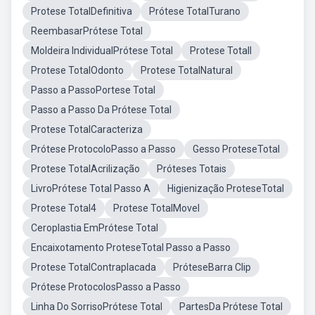
Protese TotalDefinitiva
Prótese TotalTurano
ReembasarPrótese Total
Moldeira IndividualPrótese Total
Protese TotalI
Protese TotalOdonto
Protese TotalNatural
Passo a PassoPortese Total
Passo a Passo Da Prótese Total
Protese TotalCaracteriza
Prótese ProtocoloPasso a Passo
Gesso ProteseTotal
Protese TotalAcrilização
Próteses Totais
LivroPrótese Total Passo A
Higienização ProteseTotal
Protese Total4
Protese TotalMovel
Ceroplastia EmPrótese Total
Encaixotamento ProteseTotal Passo a Passo
Protese TotalContraplacada
PróteseBarra Clip
Prótese ProtocolosPasso a Passo
Linha Do SorrisoPrótese Total
PartesDa Prótese Total