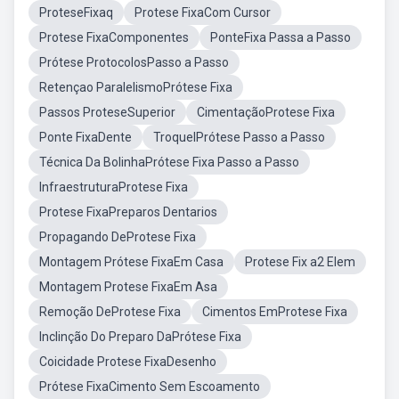
ProteseFixaq
Protese FixaCom Cursor
Protese FixaComponentes
PonteFixa Passa a Passo
Prótese ProtocolosPasso a Passo
Retençao ParalelismoPrótese Fixa
Passos ProteseSuperior
CimentaçãoProtese Fixa
Ponte FixaDente
TroquelPrótese Passo a Passo
Técnica Da BolinhaPrótese Fixa Passo a Passo
InfraestruturaProtese Fixa
Protese FixaPreparos Dentarios
Propagando DeProtese Fixa
Montagem Prótese FixaEm Casa
Protese Fix a2 Elem
Montagem Protese FixaEm Asa
Remoção DeProtese Fixa
Cimentos EmProtese Fixa
Inclinção Do Preparo DaPrótese Fixa
Coicidade Protese FixaDesenho
Prótese FixaCimento Sem Escoamento