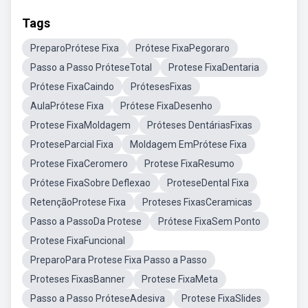
Tags
PreparoPrótese Fixa
Prótese FixaPegoraro
Passo a Passo PróteseTotal
Protese FixaDentaria
Prótese FixaCaindo
PrótesesFixas
AulaPrótese Fixa
Prótese FixaDesenho
Protese FixaMoldagem
Próteses DentáriasFixas
ProteseParcial Fixa
Moldagem EmPrótese Fixa
Protese FixaCeromero
Protese FixaResumo
Prótese FixaSobre Deflexao
ProteseDental Fixa
RetençãoProtese Fixa
Proteses FixasCeramicas
Passo a PassoDa Protese
Prótese FixaSem Ponto
Protese FixaFuncional
PreparoPara Protese Fixa Passo a Passo
Proteses FixasBanner
Protese FixaMeta
Passo a Passo PróteseAdesiva
Protese FixaSlides