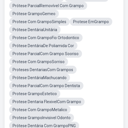
Prótese ParcialRemovível Com Grampo
Prótese GrampoGemeo
Protese Com GrampoSimples
Protese EmGrampo
Prótese DentáriaUnitária
Protese Com GrampoFio Ortodontico
Prótese DentáriaDe Poliamida Cor
Protese ParcialCom Grampo Sooriso
Protese Com GrampoSorriso
Proteses DentariasCom Grampos
Prótese DentáriaMachucando
Protese ParcialCom Grampo Dentista
Protese GrampoEstetico
Protese Dentaria FlexivelCom Grampo
Protese Com GrampoMetalico
Protese GrampoInvisivel Odonto
Prótese Dentária Com GrampoPNG