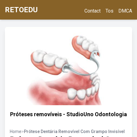
RETOEDU
Contact
Tos
DMCA
Próteses removíveis - StudioUno Odontologia
Home
>
Prótese Dentária Removível Com Grampo Invisível