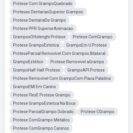
Prótese Com GrampoQuebrado
Proteses DentariasSuperior Grampos
Protese DentariaDe Grampo
Prótese PPR SuperiorAnimacao
GramposOttolenghi Prótese
Pretese ComGrampo
Protese GrampoEstetica
GrampoEm U Protese
PróteseParcial Removível Com Grampos Bilateral
GrampoEstético
Protese Removivel aGrampo
GrampoHalf Half Protese
GrampoAPI Protese
Prótese Removível Com GrampoCom Placa Palatina
GrampoEMI Em Canino
Protese FlexE Protese Grampo
Protese GrampoEstetica Na Boca
Protese ParcialGrampo Dobrado
Protese CGrampo
Protese ComGrampo Metalico
Protese ComGrampo Caninos