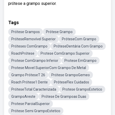
prótese a grampo superior.
Tags
Prótese Grampos
Prótese Grampo
PróteseRemovível Superior
PróteseCom Grampo
Próteses ComGrampo
PróteseDentária Com Grampo
RoachPrótese
Protese ComGrampo Superior
Protese ComGrampo Inferior
Protese EmGrampo
Protese Movel SuperiorCom Grampo De Metal
Grampo PróteseT 26
Prótese GrampoGemeo
Roach Prótese1 Dente
PróteseFlex Cuidados
PróteseTotal Caracterizada
Protese GrampoEstetico
GrampoAreste
Prótese De Grampoas Duas
Protese ParcialSuperior
Prótese Semi GrampoEstetico