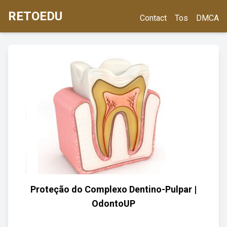
RETOEDU
Contact
Tos
DMCA
Proteção do Complexo Dentino-Pulpar |
OdontoUP