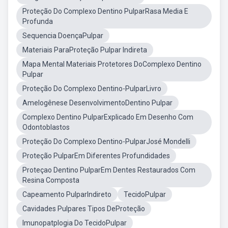
Proteção Do Complexo Dentino PulparRasa Media E
Profunda
Sequencia DoençaPulpar
Materiais ParaProteção Pulpar Indireta
Mapa Mental Materiais Protetores DoComplexo Dentino
Pulpar
Proteção Do Complexo Dentino-PulparLivro
Amelogênese DesenvolvimentoDentino Pulpar
Complexo Dentino PulparExplicado Em Desenho Com
Odontoblastos
Proteção Do Complexo Dentino-PulparJosé Mondelli
Proteção PulparEm Diferentes Profundidades
Proteçao Dentino PulparEm Dentes Restaurados Com
Resina Composta
Capeamento PulparIndireto
TecidoPulpar
Cavidades Pulpares Tipos DeProteção
Imunopatplogia Do TecidoPulpar