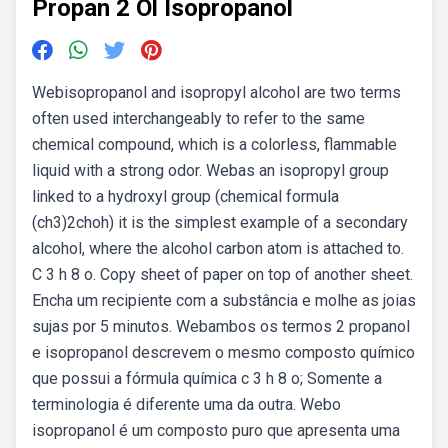
Propan 2 Ol Isopropanol
Webisopropanol and isopropyl alcohol are two terms
often used interchangeably to refer to the same
chemical compound, which is a colorless, flammable
liquid with a strong odor. Webas an isopropyl group
linked to a hydroxyl group (chemical formula
(ch3)2choh) it is the simplest example of a secondary
alcohol, where the alcohol carbon atom is attached to.
C 3 h 8 o. Copy sheet of paper on top of another sheet.
Encha um recipiente com a substância e molhe as joias
sujas por 5 minutos. Webambos os termos 2 propanol
e isopropanol descrevem o mesmo composto químico
que possui a fórmula química c 3 h 8 o; Somente a
terminologia é diferente uma da outra. Webo
isopropanol é um composto puro que apresenta uma