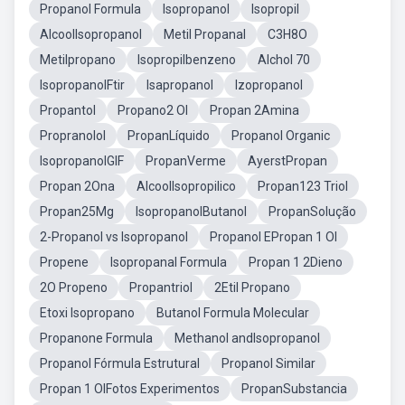
Propanol Formula
Isopropanol
Isopropil
AlcoolIsopropanol
Metil Propanal
C3H8O
Metilpropano
Isopropilbenzeno
Alchol 70
IsopropanolFtir
Isapropanol
Izopropanol
Propantol
Propano2 Ol
Propan 2Amina
Propranolol
PropanLíquido
Propanol Organic
IsopropanolGIF
PropanVerme
AyerstPropan
Propan 2Ona
AlcoolIsopropilico
Propan123 Triol
Propan25Mg
IsopropanolButanol
PropanSolução
2-Propanol vs Isopropanol
Propanol EPropan 1 Ol
Propene
Isopropanal Formula
Propan 1 2Dieno
2O Propeno
Propantriol
2Etil Propano
Etoxi Isopropano
Butanol Formula Molecular
Propanone Formula
Methanol andIsopropanol
Propanol Fórmula Estrutural
Propanol Similar
Propan 1 OlFotos Experimentos
PropanSubstancia