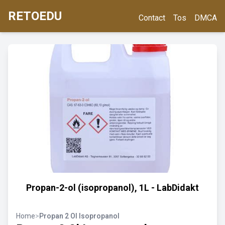
RETOEDU
Contact
Tos
DMCA
Propan-2-ol (isopropanol), 1L - LabDidakt
Home
>
Propan 2 Ol Isopropanol