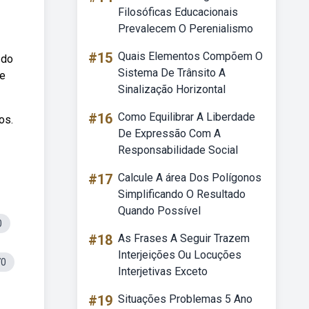
Filosóficas Educacionais
Prevalecem O Perenialismo
#15
Quais Elementos Compõem O
 do
Sistema De Trânsito A
me
Sinalização Horizontal
#16
Como Equilibrar A Liberdade
os.
De Expressão Com A
Responsabilidade Social
#17
Calcule A área Dos Polígonos
Simplificando O Resultado
Quando Possível
0
#18
As Frases A Seguir Trazem
Interjeições Ou Locuções
70
Interjetivas Exceto
#19
Situações Problemas 5 Ano