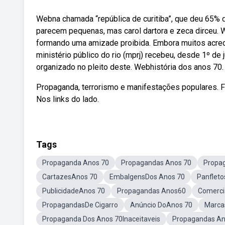
Webna chamada “república de curitiba”, que deu 65% 
parecem pequenas, mas carol dartora e zeca dirceu.
formando uma amizade proibida. Embora muitos acredi
ministério público do rio (mprj) recebeu, desde 1º de
organizado no pleito deste. Webhistória dos anos 70.
Propaganda, terrorismo e manifestações populares. Fo
Nos links do lado.
Tags
Propaganda Anos 70
Propagandas Anos 70
Propa
CartazesAnos 70
EmbalgensDos Anos 70
Panfleto
PublicidadeAnos 70
Propagandas Anos60
Comerci
PropagandasDe Cigarro
Anúncio DoAnos 70
Marca
Propaganda Dos Anos 70Inaceitaveis
Propagandas An