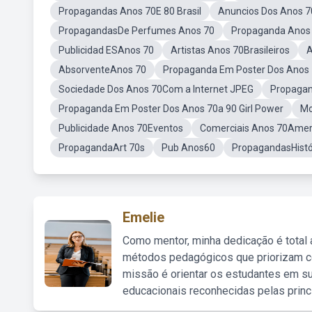
Propagandas Anos 70E 80 Brasil
Anuncios Dos Anos 7
PropagandasDe Perfumes Anos 70
Propaganda Anos 
Publicidad ESAnos 70
Artistas Anos 70Brasileiros
A
AbsorventeAnos 70
Propaganda Em Poster Dos Anos 
Sociedade Dos Anos 70Com a Internet JPEG
Propagan
Propaganda Em Poster Dos Anos 70a 90 Girl Power
Mo
Publicidade Anos 70Eventos
Comerciais Anos 70Amer
PropagandaArt 70s
Pub Anos60
PropagandasHistó
Emelie
Como mentor, minha dedicação é total
métodos pedagógicos que priorizam co
missão é orientar os estudantes em su
educacionais reconhecidas pelas princ