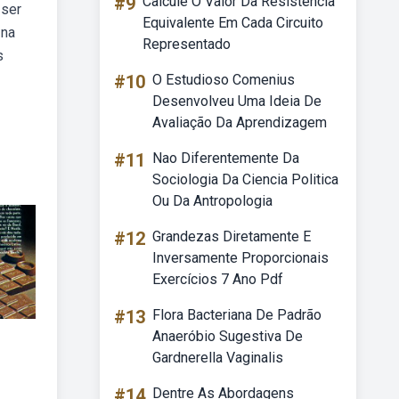
#9
Calcule O Valor Da Resistência
 ser
Equivalente Em Cada Circuito
 na
Representado
s
#10
O Estudioso Comenius
Desenvolveu Uma Ideia De
Avaliação Da Aprendizagem
#11
Nao Diferentemente Da
Sociologia Da Ciencia Politica
Ou Da Antropologia
#12
Grandezas Diretamente E
Inversamente Proporcionais
Exercícios 7 Ano Pdf
#13
Flora Bacteriana De Padrão
Anaeróbio Sugestiva De
Gardnerella Vaginalis
#14
Dentre As Abordagens