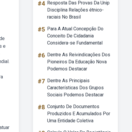
#4
Resposta Das Provas Da Unip
Disciplina Relações étnico-
raciais No Brasil
#5
Para A Atual Concepção Do
Conceito De Cidadania
 de
Considera-se Fundamental
s e
s
#6
Dentre As Reivindicações Dos
dial.
Pioneiros Da Educação Nova
Podemos Destacar
ra
#7
Dentre As Principais
Características Dos Grupos
Sociais Podemos Destacar
#8
Conjunto De Documentos
Produzidos E Acumulados Por
Uma Entidade Coletiva
atuar