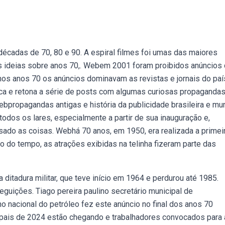
écadas de 70, 80 e 90. A espiral filmes foi umas das maiores
s ideias sobre anos 70,. Webem 2001 foram proibidos anúncios
os anos 70 os anúncios dominavam as revistas e jornais do paí
lica e retona a série de posts com algumas curiosas propaganda
bpropagandas antigas e história da publicidade brasileira e mun
todos os lares, especialmente a partir de sua inauguração e,
sado as coisas. Webhá 70 anos, em 1950, era realizada a primei
ngo do tempo, as atrações exibidas na telinha fizeram parte das
 ditadura militar, que teve início em 1964 e perdurou até 1985.
guições. Tiago pereira paulino secretário municipal de
o nacional do petróleo fez este anúncio no final dos anos 70
pais de 2024 estão chegando e trabalhadores convocados para 