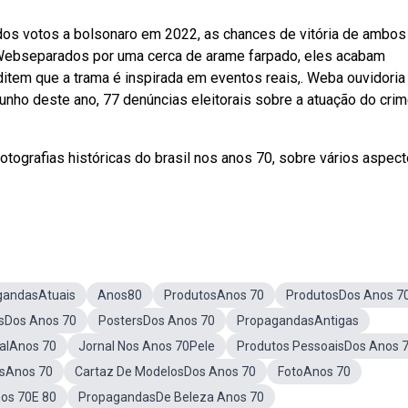
dos votos a bolsonaro em 2022, as chances de vitória de ambos
 Webseparados por uma cerca de arame farpado, eles acabam
tem que a trama é inspirada em eventos reais,. Weba ouvidoria
 junho deste ano, 77 denúncias eleitorais sobre a atuação do cri
tografias históricas do brasil nos anos 70, sobre vários aspect
gandasAtuais
Anos80
ProdutosAnos 70
ProdutosDos Anos 7
sDos Anos 70
PostersDos Anos 70
PropagandasAntigas
alAnos 70
Jornal Nos Anos 70Pele
Produtos PessoaisDos Anos 
sAnos 70
Cartaz De ModelosDos Anos 70
FotoAnos 70
os 70E 80
PropagandasDe Beleza Anos 70