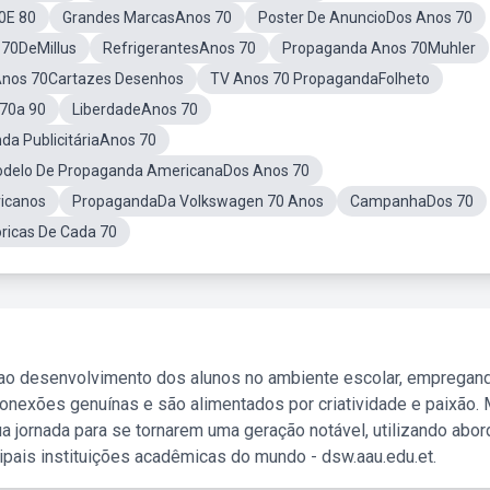
0E 80
Grandes MarcasAnos 70
Poster De AnuncioDos Anos 70
70DeMillus
RefrigerantesAnos 70
Propaganda Anos 70Muhler
nos 70Cartazes Desenhos
TV Anos 70 PropagandaFolheto
70a 90
LiberdadeAnos 70
da PublicitáriaAnos 70
delo De Propaganda AmericanaDos Anos 70
icanos
PropagandaDa Volkswagen 70 Anos
CampanhaDos 70
ricas De Cada 70
 ao desenvolvimento dos alunos no ambiente escolar, empregan
nexões genuínas e são alimentados por criatividade e paixão. 
a jornada para se tornarem uma geração notável, utilizando abo
ipais instituições acadêmicas do mundo - dsw.aau.edu.et.