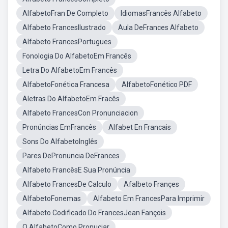
AlfabetoFran De Completo
IdiomasFrancês Alfabeto
Alfabeto FrancesIlustrado
Aula DeFrances Alfabeto
Alfabeto FrancesPortugues
Fonologia Do AlfabetoEm Francês
Letra Do AlfabetoEm Francês
AlfabetoFonética Francesa
AlfabetoFonético PDF
Aletras Do AlfabetoEm Fracês
Alfabeto FrancesCon Pronunciacion
Pronúncias EmFrancês
Alfabet En Francais
Sons Do AlfabetoInglês
Pares DePronuncia DeFrances
Alfabeto FrancêsE Sua Pronúncia
Alfabeto FrancesDe Calculo
Afalbeto Françes
AlfabetoFonemas
Alfabeto Em FrancesPara Imprimir
Alfabeto Codificado Do FrancesJean Fançois
O AlfabetoComo Pronuciar