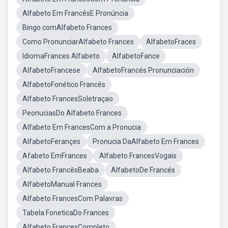
Alfabeto Em FrancêsE Pronúncia
Bingo.comAlfabeto Frances
Como PronunciarAlfabeto Frances
AlfabetoFraces
IdiomaFrances Alfabeto
AlfabetoFance
AlfabetoFrancese
AlfabetoFrancés Pronunciación
AlfabetoFonético Francês
Alfabeto FrancesSoletraçao
PeonuciasDo Alfabeto Frances
Alfabeto Em FrancesCom a Pronucia
AlfabetoFerançes
Pronucia DaAlfabeto Em Frances
Afabeto EmFrances
Alfabeto FrancesVogais
Alfabeto FrancêsBeaba
AlfabetoDe Francés
AlfabetoManual Frances
Alfabeto FrancesCom Palavras
Tabela FoneticaDo Frances
Alfabeto FrancesCompleto