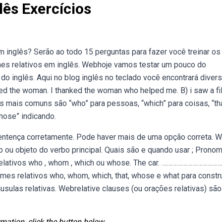
ês Exercícios
 inglês? Serão ao todo 15 perguntas para fazer você treinar os
es relativos em inglês. Webhoje vamos testar um pouco do
 inglês. Aqui no blog inglês no teclado você encontrará divers
ed the woman. I thanked the woman who helped me. B) i saw a fi
os mais comuns são “who” para pessoas, “which” para coisas, “th
hose” indicando.
entença corretamente. Pode haver mais de uma opção correta. 
 ou objeto do verbo principal. Quais são e quando usar ; Prono
relativos who , whom , which ou whose. The car. ……………………………
mes relativos who, whom, which, that, whose e what para constru
áusulas relativas. Webrelative clauses (ou orações relativas) são
mation, click the button below.