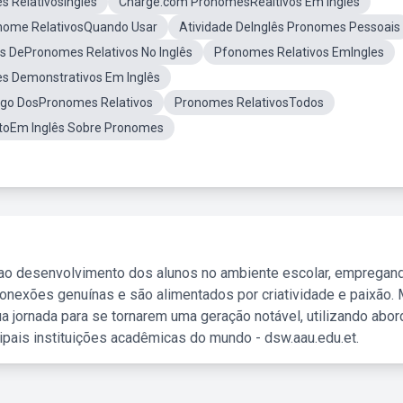
s RelativosIngles
Charge.com PronomesRealtivos Em Ingles
onome RelativosQuando Usar
Atividade DeInglês Pronomes Pessoais
es DePronomes Relativos No Inglês
Pfonomes Relativos EmIngles
s Demonstrativos Em Inglês
go DosPronomes Relativos
Pronomes RelativosTodos
toEm Inglês Sobre Pronomes
 ao desenvolvimento dos alunos no ambiente escolar, empregan
nexões genuínas e são alimentados por criatividade e paixão. 
a jornada para se tornarem uma geração notável, utilizando abo
ipais instituições acadêmicas do mundo - dsw.aau.edu.et.