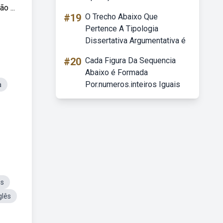
o ...
#19
O Trecho Abaixo Que
Pertence A Tipologia
Dissertativa Argumentativa é
#20
Cada Figura Da Sequencia
Abaixo é Formada
Por.numeros.inteiros Iguais
a
os
glês