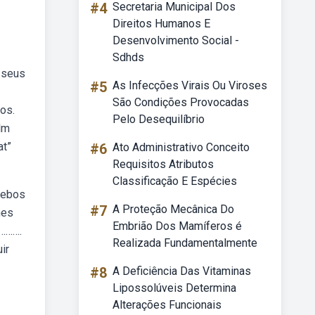
#4
Secretaria Municipal Dos
Direitos Humanos E
Desenvolvimento Social -
Sdhds
 seus
#5
As Infecções Virais Ou Viroses
São Condições Provocadas
os.
Pelo Desequilíbrio
lm
at”
#6
Ato Administrativo Conceito
Requisitos Atributos
Classificação E Espécies
Webos
#7
A Proteção Mecânica Do
mes
Embrião Dos Mamíferos é
………….
Realizada Fundamentalmente
ir
#8
A Deficiência Das Vitaminas
Lipossolúveis Determina
Alterações Funcionais