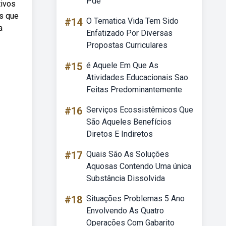
Pde
tivos
s que
#14
O Tematica Vida Tem Sido
a
Enfatizado Por Diversas
Propostas Curriculares
#15
é Aquele Em Que As
Atividades Educacionais Sao
Feitas Predominantemente
#16
Serviços Ecossistêmicos Que
São Aqueles Benefícios
Diretos E Indiretos
#17
Quais São As Soluções
Aquosas Contendo Uma única
Substância Dissolvida
S
#18
Situações Problemas 5 Ano
Envolvendo As Quatro
Operações Com Gabarito