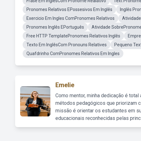
Frase Em InglêsCom Pronome Realativo
Text Pronome
Pronomes Relativos EPossesivos Em Inglês
Inglês Pr
Exercicio Em Ingles ComPronomes Relativos
Atividad
Pronomes Inglês EPortuguês
Atividade SobrePronome
Free HTTP TemplatePronomes Relativos Inglês
Empre
Texto Em InglêsCom Pronouns Relatives
Pequeno Tex
Quafdrinho ComPronomes Relativos Em Ingles
Emelie
Como mentor, minha dedicação é total
métodos pedagógicos que priorizam co
missão é orientar os estudantes em su
educacionais reconhecidas pelas princ