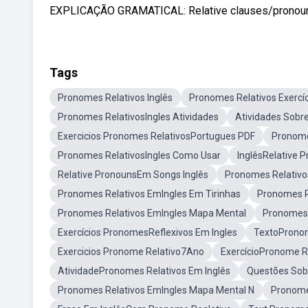
EXPLICAÇÃO GRAMATICAL: Relative clauses/pronouns: w
Tags
Pronomes Relativos Inglês
Pronomes Relativos Exercí
Pronomes RelativosIngles Atividades
Atividades Sobr
Exercicios Pronomes RelativosPortugues PDF
Pronome
Pronomes RelativosIngles Como Usar
InglêsRelative 
Relative PronounsEm Songs Inglês
Pronomes Relativo
Pronomes Relativos EmIngles Em Tirinhas
Pronomes R
Pronomes Relativos EmIngles Mapa Mental
Pronomes 
Exercícios PronomesReflexivos Em Ingles
TextoPronom
Exercicios Pronome Relativo7Ano
ExercícioPronome R
AtividadePronomes Relativos Em Inglês
Questões Sob
Pronomes Relativos EmIngles Mapa Mental N
Pronome