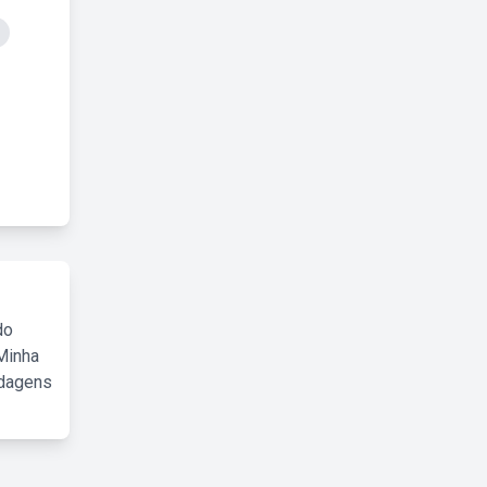
do
Minha
rdagens