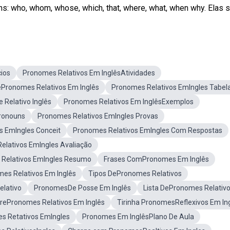
ho, whom, whose, which, that, where, what, when why. Elas sã
cios
Pronomes Relativos Em InglêsAtividades
ePronomes Relativos Em Inglês
Pronomes Relativos EmIngles Tabel
 Relativo Inglês
Pronomes Relativos Em InglêsExemplos
Pronouns
Pronomes Relativos EmIngles Provas
s EmIngles Conceit
Pronomes Relativos EmIngles Com Respostas
elativos EmIngles Avaliação
Relativos EmIngles Resumo
Frases ComPronomes Em Inglês
es Relativos Em Inglês
Tipos DePronomes Relativos
elativo
PronomesDe Posse Em Inglês
Lista DePronomes Relativ
rePronomes Relativos Em Inglês
Tirinha PronomesReflexivos Em In
s Retativos EmIngles
Pronomes Em InglêsPlano De Aula