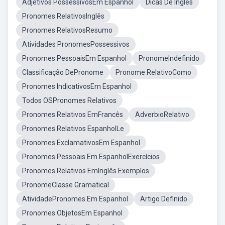
Adjetivos PossessivosEm Espanhol
Dicas De Ingles
Pronomes RelativosInglês
Pronomes RelativosResumo
Atividades PronomesPossessivos
Pronomes PessoaisEm Espanhol
PronomeIndefinido
Classificação DePronome
Pronome RelativoComo
Pronomes IndicativosEm Espanhol
Todos OSPronomes Relativos
Pronomes Relativos EmFrancês
AdverbioRelativo
Pronomes Relativos EspanholLe
Pronomes ExclamativosEm Espanhol
Pronomes Pessoais Em EspanholExercícios
Pronomes Relativos EmInglês Exemplos
PronomeClasse Gramatical
AtividadePronomes Em Espanhol
Artigo Definido
Pronomes ObjetosEm Espanhol