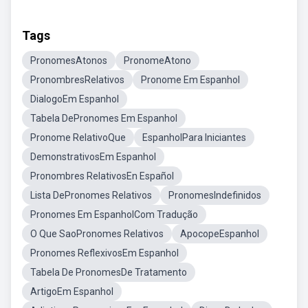
Tags
PronomesAtonos
PronomeAtono
PronombresRelativos
Pronome Em Espanhol
DialogoEm Espanhol
Tabela DePronomes Em Espanhol
Pronome RelativoQue
EspanholPara Iniciantes
DemonstrativosEm Espanhol
Pronombres RelativosEn Español
Lista DePronomes Relativos
PronomesIndefinidos
Pronomes Em EspanholCom Tradução
O Que SaoPronomes Relativos
ApocopeEspanhol
Pronomes ReflexivosEm Espanhol
Tabela De PronomesDe Tratamento
ArtigoEm Espanhol