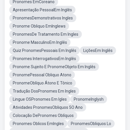
Pronomes EmCoreano
Apresentação PessoalEm Inglês
PronomesDemonstrativos Ingles
Pronome Obliquo EmInglews
PronomesDe Tratamento Em Ingles
Pronome MasculinoEm Inglês
Quiz PronomesPessoais Em Inglês
LiçõesEm Inglês
Pronomes InterrogativosEm Inglês
Pronome Sujeito E PronomeObjeto Em Inglês
PronomePessoal Obliquo Atono
PronomeOblíquo Átono E Tônico
Tradução DosPronomes Em Ingles
Lingue OSPronomes Em Igles
PronomeInglysh
Atividades PronomesObliquos 5O Ano
Colocação DePronomes Oblíquos
Pronomes Oblicos EmIngles
PronomesObliquos Lo