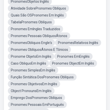
PronomesObjetos Inglês
Atividade SobrePronomes Oblíquos
Quais São OSPronomes Em Inglês
TabelaPronomes Oblíquos
Pronomes EmIngles Traduzidos
Pronomes Pessoais OblíquosÁtonos
PronomesObliquos Engle's
PronomesRelativos Inglês
Pronomes OblíquosÁtonos E Tônicos
Pronome ObjetoEm Inglês
Pronomes EmEnglês
Caso ObliquoEm Inglês
Pronomes ObjectEm Inglês
Pronomes SimplesEm Inglês
Função Sintática DosPronomes Oblíquos
Pronomes ObjetivosEm Inglês
Object PronounsEm Inglês
Emprego DosPronomes Oblíquos
Pronomes Pessoais EmPortuguês