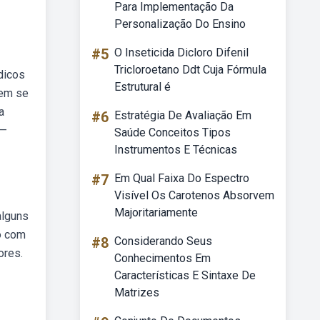
Para Implementação Da
Personalização Do Ensino
#5
O Inseticida Dicloro Difenil
Tricloroetano Ddt Cuja Fórmula
dicos
Estrutural é
uem se
a
#6
Estratégia De Avaliação Em
 —
Saúde Conceitos Tipos
Instrumentos E Técnicas
#7
Em Qual Faixa Do Espectro
Visível Os Carotenos Absorvem
Majoritariamente
alguns
o com
#8
Considerando Seus
ores.
Conhecimentos Em
Características E Sintaxe De
Matrizes