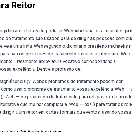
ra Reitor
gidas aos chefes de poder é. Websubchefia para assuntos jurí
s de tratamento são usados para se dirigir às pessoas com q
 veja uma lista. Websegundo o dicionário brasileiro michaelis n
 quais são os pronomes de tratamento formais e informais,. Web
mento. Tratamento abreviatura vocativo correspondência
ossa excelência. Dentre a profusão de.
magnificência (v. Webos pronomes de tratamento podem ser
 como usar o pronome de tratamento vossa excelência. Web — 
),. Web — os pronomes de tratamento para religiosos, de acord
rnativa que melhor completa a. Web — exª. ) para tratar os reit
dirigir a um reitor em cartas formais ou eventos, usando vossa
mation, click the button below.