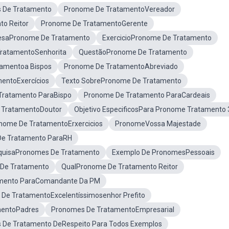
 De Tratamento
Pronome De TratamentoVereador
o Reitor
Pronome De TratamentoGerente
resaPronome De Tratamento
ExercicioPronome De Tratamento
ratamentoSenhorita
QuestãoPronome De Tratamento
amentoa Bispos
Pronome De TratamentoAbreviado
entoExercícios
Texto SobrePronome De Tratamento
Tratamento ParaBispo
Pronome De Tratamento ParaCardeais
 TratamentoDoutor
Objetivo EspecificosPara Pronome Tratamento 
nome De TratamentoErxercicios
PronomeVossa Majestade
e Tratamento ParaRH
quisaPronomes De Tratamento
Exemplo De PronomesPessoais
De Tratamento
QualPronome De Tratamento Reitor
mento ParaComandante Da PM
De TratamentoExcelentíssimosenhor Prefito
mentoPadres
Pronomes De TratamentoEmpresarial
 De Tratamento DeRespeito Para Todos Exemplos