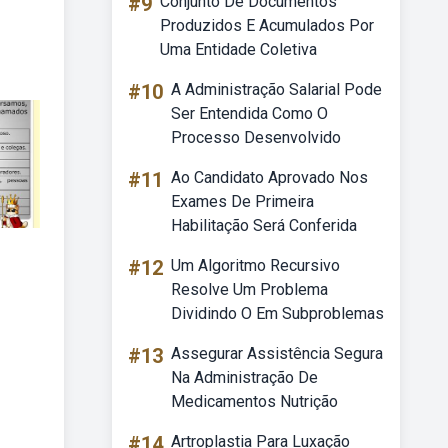
#9
Conjunto De Documentos
Produzidos E Acumulados Por
Uma Entidade Coletiva
#10
A Administração Salarial Pode
Ser Entendida Como O
Processo Desenvolvido
#11
Ao Candidato Aprovado Nos
Exames De Primeira
Habilitação Será Conferida
#12
Um Algoritmo Recursivo
Resolve Um Problema
Dividindo O Em Subproblemas
#13
Assegurar Assistência Segura
Na Administração De
Medicamentos Nutrição
#14
Artroplastia Para Luxação