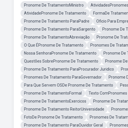
Pronome De TratamentoMinistro
AtividadesPronomes
AtividadePronome De Tratamento
FormaDe Tratament
Pronome De Tratamento ParaPadre
Oficio Para Emp
Pronome De Tratamento ParaSargento
Pronome De T
Pronome De TratamentoAbreviação
Pronome De Trat
O Que ÉPronome De Tratamento
Pronomes De Tratam
Nossa SenhoraPronome De Tratamento
Pronome De 
Questões SobrePronome De Tratamento
Pronome De
Pronome De Tratamento ParaProcurador Juridico
Pro
Pronomes De Tratamento ParaGovernador
Pronome D
Para Que Servem OSDe Pronome De Tratamento
Pes
Pronome De TratamentoFormal
Texto ComPronomes 
Pronome De TratamentoExercicos
Pronome De Trata
Pronome De Tratamento ReitorUniversidade
Pronome 
FotoDe Pronome De Tratamento
Pronomes De Trata
Pronome De Tratamento ParaOuvidor Geral
Pronomes