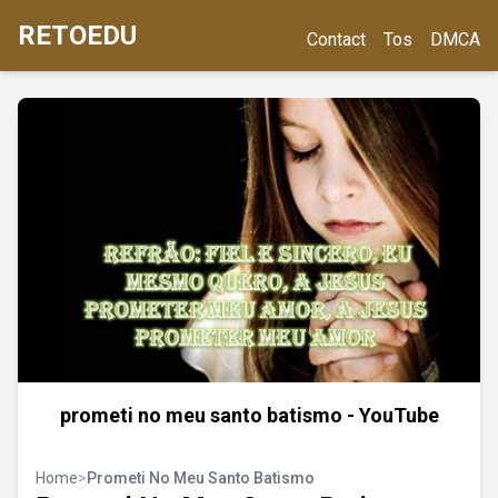
RETOEDU
Contact
Tos
DMCA
prometi no meu santo batismo - YouTube
Home
>
Prometi No Meu Santo Batismo