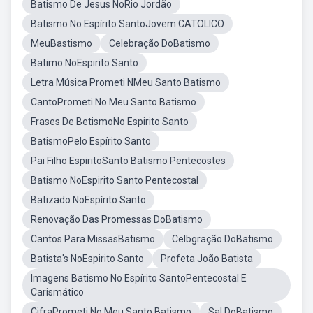
Batismo De Jesus NoRio Jordão
Batismo No Espírito SantoJovem CATOLICO
MeuBastismo
Celebração DoBatismo
Batimo NoEspirito Santo
Letra Música Prometi NMeu Santo Batismo
CantoPrometi No Meu Santo Batismo
Frases De BetismoNo Espirito Santo
BatismoPelo Espírito Santo
Pai Filho EspiritoSanto Batismo Pentecostes
Batismo NoEspirito Santo Pentecostal
Batizado NoEspírito Santo
Renovação Das Promessas DoBatismo
Cantos Para MissasBatismo
Celbgração DoBatismo
Batista's NoEspirito Santo
Profeta João Batista
Imagens Batismo No Espírito SantoPentecostal E
Carismático
CifraPrometi No Meu Santo Batismo
Sal DoBatismo