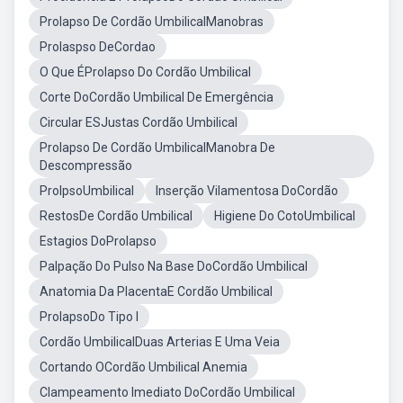
Prolapso De Cordão UmbilicalManobras
Prolaspso DeCordao
O Que ÉProlapso Do Cordão Umbilical
Corte DoCordão Umbilical De Emergência
Circular ESJustas Cordão Umbilical
Prolapso De Cordão UmbilicalManobra De
Descompressão
ProlpsoUmbilical
Inserção Vilamentosa DoCordão
RestosDe Cordão Umbilical
Higiene Do CotoUmbilical
Estagios DoProlapso
Palpação Do Pulso Na Base DoCordão Umbilical
Anatomia Da PlacentaE Cordão Umbilical
ProlapsoDo Tipo I
Cordão UmbilicalDuas Arterias E Uma Veia
Cortando OCordão Umbilical Anemia
Clampeamento Imediato DoCordão Umbilical