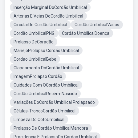
Inserção Marginal DoCordão Umbilical
Arterias E Veias DoCordão Umbilical
CircularDe Cordão Umbilical
Cordão UmbilicalVasos
Cordão UmbilicalPNG
Cordão UmbilicalDoença
Prolapso DeCoradão
ManejoProlapso Cordão Umbilical
Cordao UmbilicalBebe
Clapeamento DoCordão Umbilical
ImagemProlapso Cordão
Cuidados Com OCordão Umbilical
Cordão UmbilicalRecém-Nascido
Variações DoCordão Umbilical Prolapsado
Células-TroncoCordão Umbilical
Limpeza Do CotoUmbilical
Prolapso De Cordão UmbilicalManobra
Procidencia E ProlapsoDo Cordao Umbilical