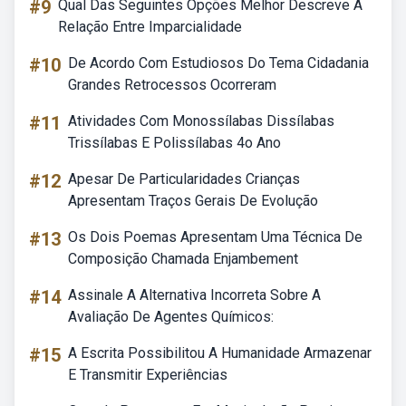
#9
Qual Das Seguintes Opções Melhor Descreve A
Relação Entre Imparcialidade
#10
De Acordo Com Estudiosos Do Tema Cidadania
Grandes Retrocessos Ocorreram
#11
Atividades Com Monossílabas Dissílabas
Trissílabas E Polissílabas 4o Ano
#12
Apesar De Particularidades Crianças
Apresentam Traços Gerais De Evolução
#13
Os Dois Poemas Apresentam Uma Técnica De
Composição Chamada Enjambement
#14
Assinale A Alternativa Incorreta Sobre A
Avaliação De Agentes Químicos:
#15
A Escrita Possibilitou A Humanidade Armazenar
E Transmitir Experiências