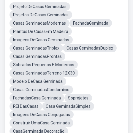
Projeto DeCasas Geminadas
Projetos DeCasas Geminadas
Casas GeminadasModernas
FachadaGeminada
Plantas De CasasEm Madeira
Imagens DeCasas Geminadas
Casas GeminadasTriplex
Casas GeminadasDuplex
Casas GeminadasProntas
Sobrados Pequenos E Modernos
Casas GeminadasTerreno 12X30
Modelo DeCasa Geminada
Casas GeminadasCondomínio
FachadasCasa Geminada
Soprojetos
REI DasCasas
Casa GeminadaSimples
Imagens DeCasas Conjugadas
Construir UmaCasa Geminada
CasaGerminada Decoração