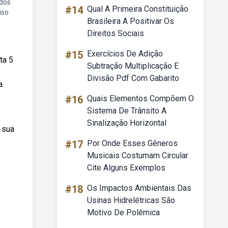
ados
#14
Qual A Primeira Constituição
iso
Brasileira A Positivar Os
Direitos Sociais
#15
Exercícios De Adição
ta 5
Subtração Multiplicação E
Divisão Pdf Com Gabarito
a
#16
Quais Elementos Compõem O
Sistema De Trânsito A
Sinalização Horizontal
 sua
#17
Por Onde Esses Gêneros
Musicais Costumam Circular
Cite Alguns Exemplos
#18
Os Impactos Ambientais Das
Usinas Hidrelétricas São
Motivo De Polêmica