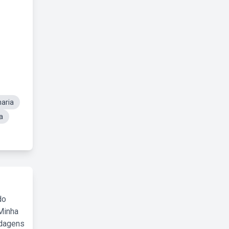
aria
a
do
Minha
rdagens