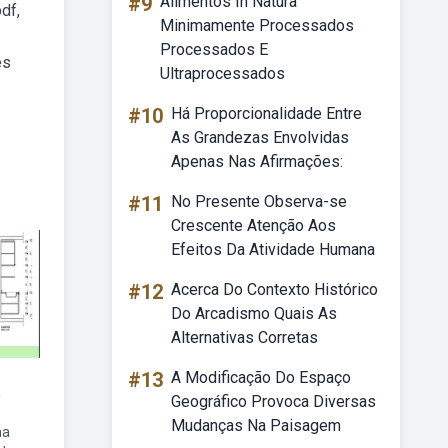
#9
Alimentos In Natura
df,
Minimamente Processados
Processados E
es
Ultraprocessados
#10
Há Proporcionalidade Entre
As Grandezas Envolvidas
Apenas Nas Afirmações:
#11
No Presente Observa-se
Crescente Atenção Aos
Efeitos Da Atividade Humana
#12
Acerca Do Contexto Histórico
Do Arcadismo Quais As
Alternativas Corretas
#13
A Modificação Do Espaço
a
Geográfico Provoca Diversas
Mudanças Na Paisagem
na