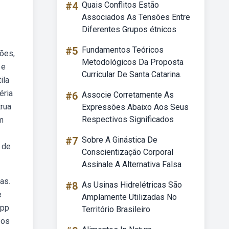
#4
Quais Conflitos Estão
Associados As Tensões Entre
Diferentes Grupos étnicos
#5
Fundamentos Teóricos
iões,
Metodológicos Da Proposta
 e
Curricular De Santa Catarina.
ila
éria
#6
Associe Corretamente As
rua
Expressões Abaixo Aos Seus
Respectivos Significados
m
#7
Sobre A Ginástica De
 de
Conscientização Corporal
Assinale A Alternativa Falsa
as.
#8
As Usinas Hidrelétricas São
e
Amplamente Utilizadas No
app
Território Brasileiro
 os