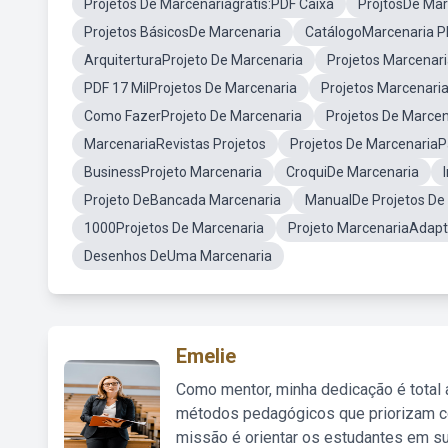
Projetos De Marcenariagratis:PDF Caixa
ProjtosDe Mar
Projetos BásicosDe Marcenaria
CatálogoMarcenaria P
ArquiterturaProjeto De Marcenaria
Projetos Marcenari
PDF 17 MilProjetos De Marcenaria
Projetos Marcenari
Como FazerProjeto De Marcenaria
Projetos De Marcen
MarcenariaRevistas Projetos
Projetos De Marcenaria
BusinessProjeto Marcenaria
CroquiDe Marcenaria
Projeto DeBancada Marcenaria
ManualDe Projetos De
1000Projetos De Marcenaria
Projeto MarcenariaAdapt
Desenhos DeUma Marcenaria
Emelie
Como mentor, minha dedicação é total
métodos pedagógicos que priorizam co
missão é orientar os estudantes em su