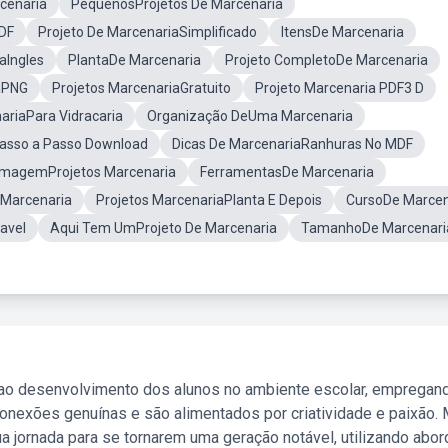
cenaria
PequenosProjetos De Marcenaria
DF
Projeto De MarcenariaSimplificado
ItensDe Marcenaria
aIngles
PlantaDe Marcenaria
Projeto CompletoDe Marcenaria
aPNG
Projetos MarcenariaGratuito
Projeto Marcenaria PDF3 D
ariaPara Vidracaria
Organização DeUma Marcenaria
Passo a Passo Download
Dicas De MarcenariaRanhuras No MDF
ImagemProjetos Marcenaria
FerramentasDe Marcenaria
 Marcenaria
Projetos MarcenariaPlanta E Depois
CursoDe Marcen
avel
Aqui Tem UmProjeto De Marcenaria
TamanhoDe Marcenari
 ao desenvolvimento dos alunos no ambiente escolar, empregan
nexões genuínas e são alimentados por criatividade e paixão. 
a jornada para se tornarem uma geração notável, utilizando abo