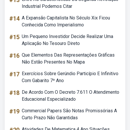
#13
Industrial Podemos Citar
#14
A Expansão Capitalista No Século Xix Ficou
Conhecida Como Imperialismo
#15
Um Pequeno Investidor Decide Realizar Uma
Aplicação No Tesouro Direto
#16
Que Elementos Das Representações Gráficas
Não Estão Presentes No Mapa
#17
Exercícios Sobre Gerúndio Particípio E Infinitivo
Com Gabarito 7º Ano
#18
De Acordo Com O Decreto 7.611 O Atendimento
Educacional Especializado
#19
Commercial Papers São Notas Promissórias A
Curto Prazo Não Garantidas
Atividades De Matematica 4 Ano Situações