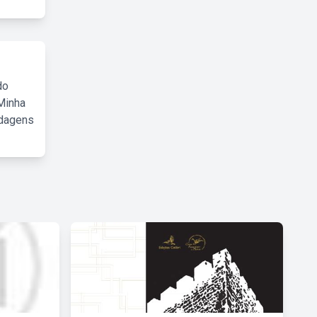
do
Minha
rdagens