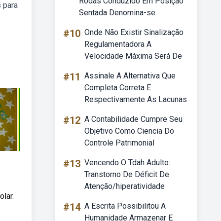
Rodas Conduzido Em Posição
s para
Sentada Denomina-se
#10
Onde Não Existir Sinalização
Regulamentadora A
Velocidade Máxima Será De
#11
Assinale A Alternativa Que
Completa Correta E
Respectivamente As Lacunas
#12
A Contabilidade Cumpre Seu
Objetivo Como Ciencia Do
Controle Patrimonial
#13
Vencendo O Tdah Adulto:
Transtorno De Déficit De
Atenção/hiperatividade
lar.
#14
A Escrita Possibilitou A
Humanidade Armazenar E