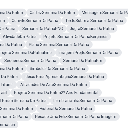
na Da Patria
CartazSemana Da Pátria
MensagemSemana Da Pa
ria
ConviteSemana Da Patria
TextoSobre a Semana Da Pátria
a Patria
Semana Da PátriaPNG
JogralSemana Da Patria
AtividadeDa Patria
Projeto Semana Da PátriaBerçários
a Da Patria
Plano SemanalSemana Da Patria
rojeto Semana DaPatriahino
Imagem ProjtoSemana Da Patria
SequenciaSemana Da Patria
Semana Da PátriaPré
na Da Pátria
SimbolosDa Semana Da Patria
Da Pátria
Ideias Para ApresentaçãoSemana Da Patria
Infantil
Atividades De ArteSemana Da Pátria
asil
Projeto Semana Da Pátria2º Ano Fundamental
l Paraa Semana Da Patria
LembrancinhaSemana Da Pátria
 Semana Da Patria
HistoriaDa Semana Da Patria
Semana Da Patria
Recado Uma FelizSemana Da Patria Imagem
temática