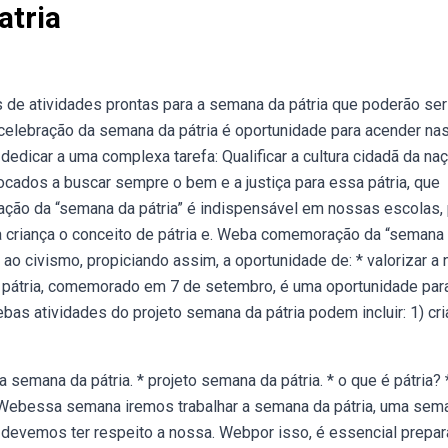
atria
de atividades prontas para a semana da pátria que poderão ser
 celebração da semana da pátria é oportunidade para acender na
edicar a uma complexa tarefa: Qualificar a cultura cidadã da naç
ocados a buscar sempre o bem e a justiça para essa pátria, que
ção da “semana da pátria” é indispensável em nossas escolas,
a criança o conceito de pátria e. Weba comemoração da “semana
 ao civismo, propiciando assim, a oportunidade de: * valorizar a
da pátria, comemorado em 7 de setembro, é uma oportunidade par
ebas atividades do projeto semana da pátria podem incluir: 1) cr
semana da pátria. * projeto semana da pátria. * o que é pátria? 
. Webessa semana iremos trabalhar a semana da pátria, uma sem
 devemos ter respeito a nossa. Webpor isso, é essencial prepar