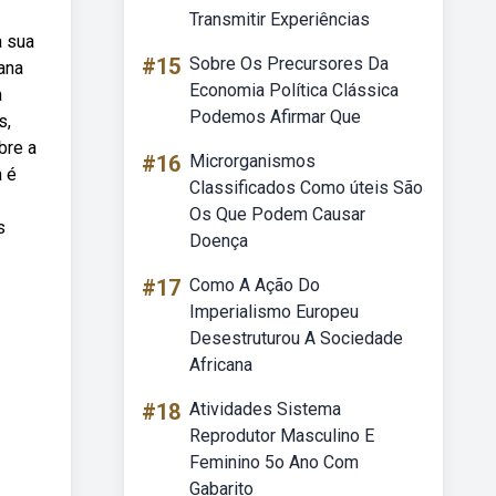
Transmitir Experiências
a sua
#15
Sobre Os Precursores Da
ana
Economia Política Clássica
a
Podemos Afirmar Que
s,
bre a
#16
Microrganismos
a é
Classificados Como úteis São
Os Que Podem Causar
s
Doença
#17
Como A Ação Do
Imperialismo Europeu
Desestruturou A Sociedade
Africana
#18
Atividades Sistema
Reprodutor Masculino E
Feminino 5o Ano Com
Gabarito