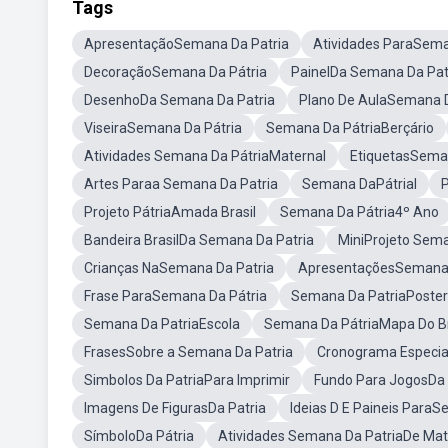
Tags
ApresentaçãoSemana Da Patria
Atividades ParaSema
DecoraçãoSemana Da Pátria
PainelDa Semana Da Pat
DesenhoDa Semana Da Patria
Plano De AulaSemana D
ViseiraSemana Da Pátria
Semana Da PátriaBerçário
Atividades Semana Da PátriaMaternal
EtiquetasSeman
Artes Paraa Semana Da Patria
Semana DaPátrial
P
Projeto PátriaAmada Brasil
Semana Da Pátria4º Ano
Bandeira BrasilDa Semana Da Patria
MiniProjeto Sema
Crianças NaSemana Da Patria
ApresentaçõesSemana 
Frase ParaSemana Da Pátria
Semana Da PatriaPoster 
Semana Da PatriaEscola
Semana Da PátriaMapa Do Br
FrasesSobre a Semana Da Patria
Cronograma Especia
Simbolos Da PatriaPara Imprimir
Fundo Para JogosDa
Imagens De FigurasDa Patria
Ideias D E Paineis Para
SímboloDa Pátria
Atividades Semana Da PatriaDe Ma