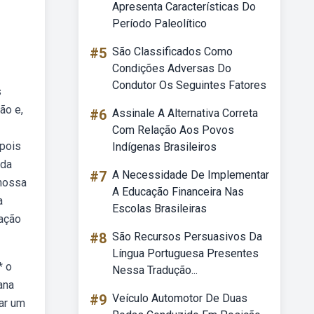
Apresenta Características Do
Período Paleolítico
#5
São Classificados Como
Condições Adversas Do
Condutor Os Seguintes Fatores
s
ão e,
#6
Assinale A Alternativa Correta
Com Relação Aos Povos
 pois
Indígenas Brasileiros
 da
#7
A Necessidade De Implementar
 nossa
A Educação Financeira Nas
a
Escolas Brasileiras
iação
#8
São Recursos Persuasivos Da
Língua Portuguesa Presentes
* o
Nessa Tradução...
ana
#9
Veículo Automotor De Duas
ar um