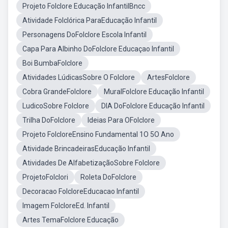
Projeto Folclore Educação InfantilBncc
Atividade Folclórica ParaEducação Infantil
Personagens DoFolclore Escola Infantil
Capa Para Albinho DoFolclore Educaçao Infantil
Boi BumbaFolclore
Atividades LúdicasSobre O Folclore
ArtesFolclore
Cobra GrandeFolclore
MuralFolclore Educação Infantil
LudicoSobre Folclore
DIA DoFolclore Educação Infantil
Trilha DoFolclore
Ideias Para OFolclore
Projeto FolcloreEnsino Fundamental 1O 5O Ano
Atividade BrincadeirasEducação Infantil
Atividades De AlfabetizaçãoSobre Folclore
ProjetoFolclori
Roleta DoFolclore
Decoracao FolcloreEducacao Infantil
Imagem FolcloreEd. Infantil
Artes TemaFolclore Educação