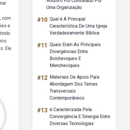
Rodolfo Foi Contratado Por
inar
Uma Organização
e, com
#10
Qual é A Principal
ões e
Característica De Uma Igreja
Verdadeiramente Bíblica
tindo
 nos
#11
Quais Eram As Principais
s. Ele
Divergências Entre
Bolcheviques E
Mencheviques
#12
Materiais De Apoio Para
Abordagem Dos Temas
Transversais
Contemporâneos
#13
é Caracterizada Pela
Convergência E Sinergia Entre
Diversas Tecnologias