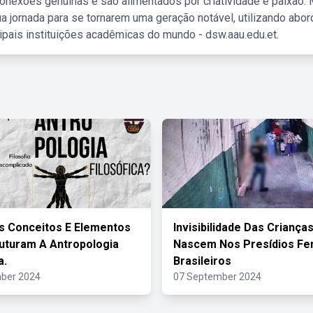
nexões genuínas e são alimentados por criatividade e paixão. 
a jornada para se tornarem uma geração notável, utilizando abo
ipais instituições acadêmicas do mundo - dsw.aau.edu.et.
is Conceitos E Elementos
Invisibilidade Das Criança
uturam A Antropologia
Nascem Nos Presídios Fe
a.
Brasileiros
ber 2024
07 September 2024