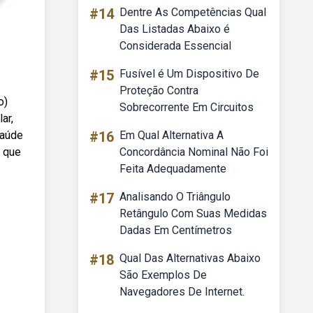
#14
Dentre As Competências Qual
Das Listadas Abaixo é
Considerada Essencial
#15
Fusível é Um Dispositivo De
Proteção Contra
o)
Sobrecorrente Em Circuitos
ar,
saúde
#16
Em Qual Alternativa A
e que
Concordância Nominal Não Foi
Feita Adequadamente
#17
Analisando O Triângulo
Retângulo Com Suas Medidas
Dadas Em Centímetros
#18
Qual Das Alternativas Abaixo
São Exemplos De
Navegadores De Internet.