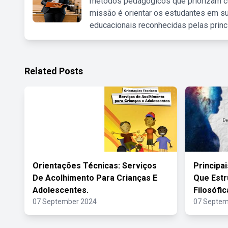
métodos pedagógicos que priorizam co
missão é orientar os estudantes em su
educacionais reconhecidas pelas princ
Related Posts
Orientações Técnicas: Serviços
Principa
De Acolhimento Para Crianças E
Que Estr
Adolescentes.
Filosófic
07 September 2024
07 Septem