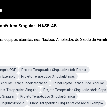
rapêutico Singular | NASF-AB
às equipes atuantes nos Núcleos Ampliados de Saúde da Família 
ingularPDF
Projeto Terapêutico SingularModelo Pronto
ar Exemplo
Projeto Terapeutico SingularEtapas
 Singular TerapeuticoIntegração
FolhaProjeto Terapêutico Singular
eto Terapêutico Singular
Projeto Terapêutico SingularModelo Caps
o Singular
Projeto Terapêutico SingularCrianca
 SingularSimbolo
Plano Terapêutico SingularPsicossocial Exemplo