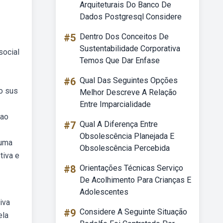
Arquiteturais Do Banco De
Dados Postgresql Considere
#5
Dentro Dos Conceitos De
Sustentabilidade Corporativa
social
Temos Que Dar Enfase
#6
Qual Das Seguintes Opções
no sus
Melhor Descreve A Relação
Entre Imparcialidade
 ao
#7
Qual A Diferença Entre
Obsolescência Planejada E
 uma
Obsolescência Percebida
tiva e
#8
Orientações Técnicas Serviço
De Acolhimento Para Crianças E
Adolescentes
iva
#9
Considere A Seguinte Situação
ela