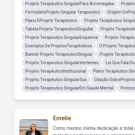
Projeto Terapêutico SingularPara Acromegalia
Projeto
FormulárioProjeto Singular Terapeutico
Origem DoProj
Plano EProjeto Terapêutico
Projeto Terapêutico Singu
Tabela Projeto TerapeuticoSingullar
Projeto Terapêut
Projeto Terapeutico SingularEsquema
Projeto Terapeu
Exemplos De ProjetosTerapêuticos
O Projeto Terapêut
Banner Projeto TerapeuticoSinguar
Projeto Terapêuti
Projeto Terapeutico SingularVertentes
Lei Que Fala Do
Projeto TerapêuticoInstitucional
Plano Terapêutico Si
Projeto Terapêutico SingularSus
Citação SobreProjeto
Projeto Terapeutico SingularEm Saude Mental
Protoco
Emelie
Como mentor, minha dedicação é total