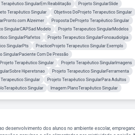
 Terapêutico SingularEm Reabilitação
Projeto SingularSlide
eto Terapêutico Singular
Objetivos DoProjeto Terapeutico Singular
larPronto.com Alzeimer
Proposta DeProjeto Terapêutico Singular
ico SingularCAPSad Modelo
Projeto Terapeutico SingularModelos
tico SingularPlafetos
Projeto Terapeutico SingularFonoaudiolgia
ico SingularPts
PracticeProjeto Terapeutico Singular Exemplo
co SingularPaciente Com De Pressão
Projeto Terapêutico Singular
Projeto Terapêutico SingularImagens
ngularSobre Hiperetsnao
Projeto Terapeutico SingularFerramenta
 Terapeutico Singular
Projeto Terapêutico SingularPara Adultos
loTerapêutico Singular
Imagem PlanoTerapêutico Singular
 ao desenvolvimento dos alunos no ambiente escolar, empregan