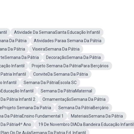
ntil
Atividade Da SemanaSanta Educação Infantil
ana Da Pátria
Atividades Paraa Semana Da Pátria
na Da Pátria
ViseiraSemana Da Pátria
rteSemana Da Pátria
DecoraçãoSemana Da Pátria
ação Infantil
Projeto Semana Da PátriaPara Berçários
tria Infantil
ConviteDa Semana Da Pátria
 Infantil
Semana Da PátriaEscola SC
Educação Infantil
Semana Da PátriaMaternal
a Pátria Infantil 2
OrnamentaçãoSemana Da Pátria
eProjeto Semana Da Patria
Semana Da PátriaBerçário
a Da PátriaEnsino Fundamental 1
MateriaisSemana Da Pátria
Da Pátria4º Ano
19 De Novembro DIADa Bandeira Educação Infantil
Plan Op De AulaSemana Da Patria Ed. Infantil