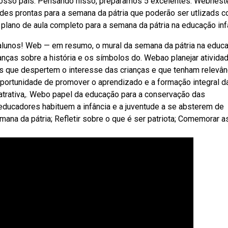
o nosso país. Pensando nisso, preparamos 5 excelentes. Webnest
ades prontas para a semana da pátria que poderão ser utlizads 
plano de aula completo para a semana da pátria na educação infa
alunos! Web — em resumo, o mural da semana da pátria na educ
rianças sobre a história e os símbolos do. Webao planejar ativida
as que despertem o interesse das crianças e que tenham relevân
 oportunidade de promover o aprendizado e a formação integral d
 atrativa,. Webo papel da educação para a conservação das
educadores habituem a infância e a juventude a se absterem de
ana da pátria; Refletir sobre o que é ser patriota; Comemorar a