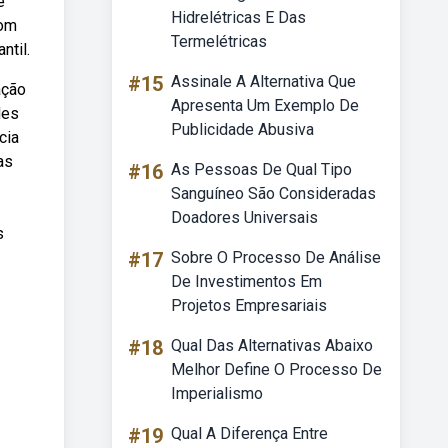
e
Hidrelétricas E Das
com
Termelétricas
ntil.
#15
Assinale A Alternativa Que
ação
Apresenta Um Exemplo De
des
Publicidade Abusiva
cia
as
#16
As Pessoas De Qual Tipo
Sanguíneo São Consideradas
Doadores Universais
s
#17
Sobre O Processo De Análise
De Investimentos Em
Projetos Empresariais
#18
Qual Das Alternativas Abaixo
Melhor Define O Processo De
Imperialismo
#19
Qual A Diferença Entre