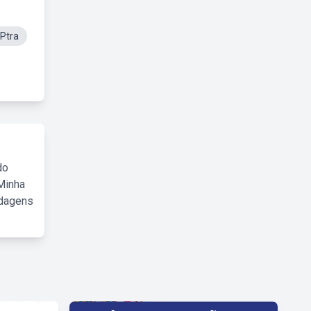
Ptra
do
Minha
rdagens