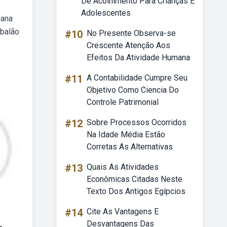
De Acolhimento Para Crianças E
e
Adolescentes
mana
 balão
#10
No Presente Observa-se
Crescente Atenção Aos
Efeitos Da Atividade Humana
#11
A Contabilidade Cumpre Seu
Objetivo Como Ciencia Do
Controle Patrimonial
#12
Sobre Processos Ocorridos
Na Idade Média Estão
Corretas As Alternativas
#13
Quais As Atividades
Econômicas Citadas Neste
Texto Dos Antigos Egípcios
#14
Cite As Vantagens E
Desvantagens Das