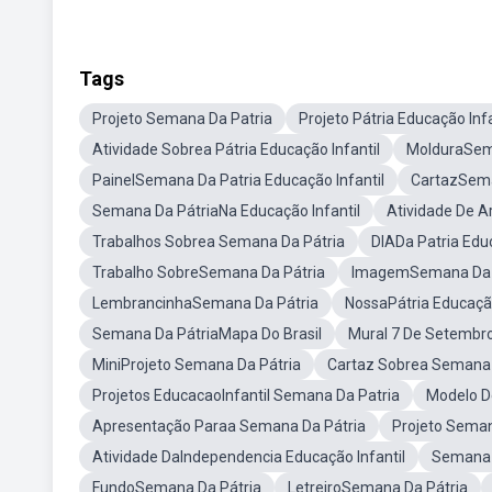
Tags
Projeto Semana Da Patria
Projeto Pátria Educação Infa
Atividade Sobrea Pátria Educação Infantil
MolduraSem
PainelSemana Da Patria Educação Infantil
CartazSema
Semana Da PátriaNa Educação Infantil
Atividade De A
Trabalhos Sobrea Semana Da Pátria
DIADa Patria Educ
Trabalho SobreSemana Da Pátria
ImagemSemana Da Pa
LembrancinhaSemana Da Pátria
NossaPátria Educação
Semana Da PátriaMapa Do Brasil
Mural 7 De Setembro
MiniProjeto Semana Da Pátria
Cartaz Sobrea Semana D
Projetos EducacaoInfantil Semana Da Patria
Modelo D
Apresentação Paraa Semana Da Pátria
Projeto Seman
Atividade DaIndependencia Educação Infantil
Semana 
FundoSemana Da Pátria
LetreiroSemana Da Pátria