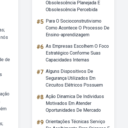
Obsolescência Planejada E
Obsolescência Percebida
#5
Para O Socioconstrutivismo
Como Acontece O Processo De
as;
Ensino-aprendizagem
 nós
#6
As Empresas Escolhem O Foco
Estratégico Conforme Suas
de de
Capacidades Internas
#7
Alguns Dispositivos De
s
Segurança Utilizados Em
Circuitos Elétricos Possuem
zação
#8
Ação Dinamica De Individuos
a
Motivados Em Atender
além
Oportunidades De Mercado
#9
Orientações Técnicas Serviço
s;