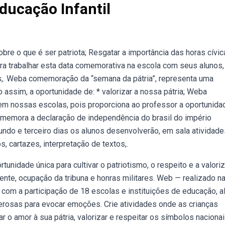
ducação Infantil
bre o que é ser patriota; Resgatar a importância das horas cívic
ra trabalhar esta data comemorativa na escola com seus alunos,
,. Weba comemoração da “semana da pátria”, representa uma
 assim, a oportunidade de: * valorizar a nossa pátria; Weba
em nossas escolas, pois proporciona ao professor a oportunida
comemora a declaração de independência do brasil do império
do e terceiro dias os alunos desenvolverão, em sala atividade
, cartazes, interpretação de textos,.
nidade única para cultivar o patriotismo, o respeito e a valori
dente, ocupação da tribuna e honras militares. Web — realizado n
u com a participação de 18 escolas e instituições de educação, 
derosas para evocar emoções. Crie atividades onde as crianças
o amor à sua pátria, valorizar e respeitar os símbolos nacionai