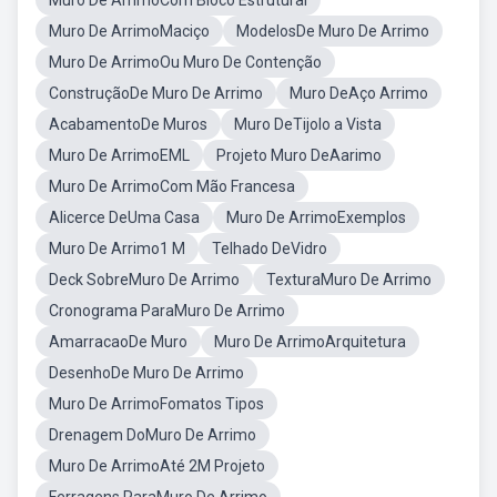
Muro De ArrimoCom Bloco Estrutural
Muro De ArrimoMaciço
ModelosDe Muro De Arrimo
Muro De ArrimoOu Muro De Contenção
ConstruçãoDe Muro De Arrimo
Muro DeAço Arrimo
AcabamentoDe Muros
Muro DeTijolo a Vista
Muro De ArrimoEML
Projeto Muro DeAarimo
Muro De ArrimoCom Mão Francesa
Alicerce DeUma Casa
Muro De ArrimoExemplos
Muro De Arrimo1 M
Telhado DeVidro
Deck SobreMuro De Arrimo
TexturaMuro De Arrimo
Cronograma ParaMuro De Arrimo
AmarracaoDe Muro
Muro De ArrimoArquitetura
DesenhoDe Muro De Arrimo
Muro De ArrimoFomatos Tipos
Drenagem DoMuro De Arrimo
Muro De ArrimoAté 2M Projeto