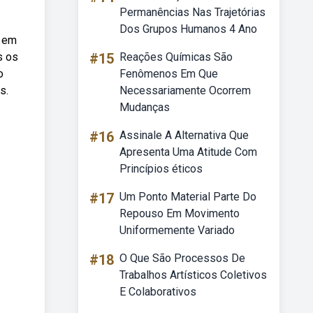
Permanências Nas Trajetórias
Dos Grupos Humanos 4 Ano
a em
s os
#15
Reações Químicas São
o
Fenômenos Em Que
s.
Necessariamente Ocorrem
Mudanças
#16
Assinale A Alternativa Que
Apresenta Uma Atitude Com
Princípios éticos
#17
Um Ponto Material Parte Do
Repouso Em Movimento
Uniformemente Variado
#18
O Que São Processos De
Trabalhos Artísticos Coletivos
E Colaborativos