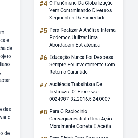
#4
O Fenômeno Da Globalização
Vem Contaminando Diversos
Segmentos Da Sociedade
#5
Para Realizar A Análise Interna
em
Podemos Utilizar Uma
ica e
Abordagem Estratégica
cha de
rojeto
#6
Educação Nunca Foi Despesa.
diano
Sempre Foi Investimento Com
Retorno Garantido
,
aptar
#7
Audiência Trabalhista De
Instrução 03 Processo:
0024987-32.2016.5.24.0007
de das
#8
Para O Raciocinio
var o
Consequencialista Uma Ação
Moralmente Correta E Aceita
to de