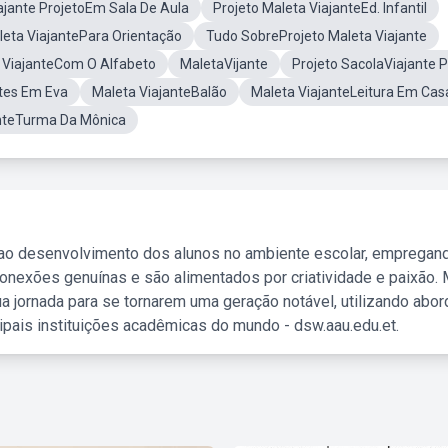
ajante ProjetoEm Sala De Aula
Projeto Maleta ViajanteEd. Infantil
leta ViajantePara Orientação
Tudo SobreProjeto Maleta Viajante
a ViajanteCom O Alfabeto
MaletaVijante
Projeto SacolaViajante 
tes Em Eva
Maleta ViajanteBalão
Maleta ViajanteLeitura Em Cas
nteTurma Da Mônica
 ao desenvolvimento dos alunos no ambiente escolar, empregan
nexões genuínas e são alimentados por criatividade e paixão. 
a jornada para se tornarem uma geração notável, utilizando abo
ipais instituições acadêmicas do mundo - dsw.aau.edu.et.