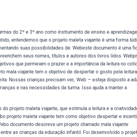
 turmas do 2º e 3º ano como instrumento de ensino e aprendizag
ido, entendemos que o projeto maleta viajante é uma forma lúd
aumentando suas possibilidades de. Webeste documento é uma fi
s preenchem seus nomes, títulos e autores dos livros lidos. Webp
tivos que permeiam o prazer e a importância da leitura no coti
o mala viajante tem o objetivo de despertar o gosto pela leitura
ita. Nossas crianças precisam ver,. Web — esteja disposto a ad
rianças e nas necessidades da turma. Isso ajuda a manter a
o projeto maleta viajante, que estimula a leitura e a criativida
o projeto maleta viajante tem como objetivo despertar e incenti
eu. Webo documento descreve um projeto chamado mala viajante
ntre as crianças da educação infantil. Foi desenvolvido o proje