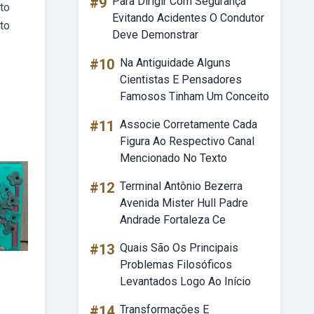
#9
Para Dirigir Com Segurança
nto
Evitando Acidentes O Condutor
to
Deve Demonstrar
#10
Na Antiguidade Alguns
Cientistas E Pensadores
Famosos Tinham Um Conceito
#11
Associe Corretamente Cada
Figura Ao Respectivo Canal
Mencionado No Texto
#12
Terminal Antônio Bezerra
Avenida Mister Hull Padre
Andrade Fortaleza Ce
#13
Quais São Os Principais
Problemas Filosóficos
Levantados Logo Ao Início
#14
Transformações E