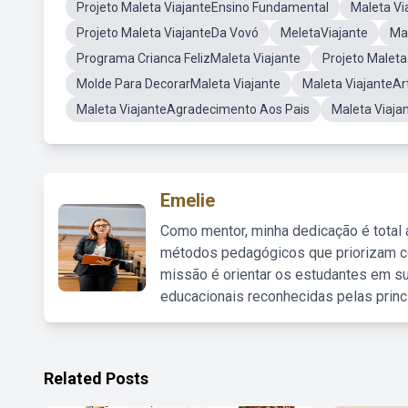
Projeto Maleta ViajanteEnsino Fundamental
Maleta Vi
Projeto Maleta ViajanteDa Vovó
MeletaViajante
Ma
Programa Crianca FelizMaleta Viajante
Projeto Malet
Molde Para DecorarMaleta Viajante
Maleta ViajanteAr
Maleta ViajanteAgradecimento Aos Pais
Maleta Viaja
Emelie
Como mentor, minha dedicação é total
métodos pedagógicos que priorizam co
missão é orientar os estudantes em su
educacionais reconhecidas pelas princ
Related Posts