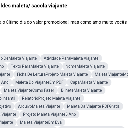
ldes maleta/ sacola viajante
ia o último dia do valor promocional, mas como amo muito vocês v
o DeMaleta Viajante
Atividade ParaMaleta Viajante
ho
Texto ParaMaleta Viajante
NomeMaleta Viajante
ajante
Ficha De LeituraProjeto Maleta Viajante
Maleta ViajanteM
2 Ano
Maleta Do ViajanteEm PDF
CapaMaleta Viajante
Maleta ViajanteComo Fazer
BilheteMaleta Viajante
 Infantil
RelatórioProjeto Maleta Viajante
jetivo
ArquivoMaleta Viajante
Maleta Da Viajante PDFGratis
 Viajante
Projeto Maleta Viajante5 Ano
iajante
Maleta ViajanteEm Eva