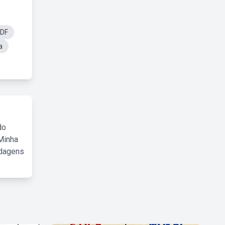
PDF
a
do
Minha
rdagens