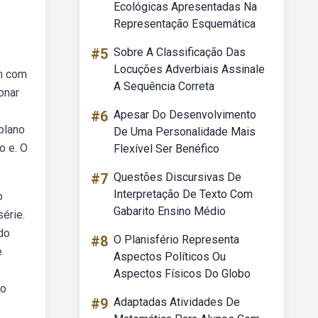
Ecológicas Apresentadas Na
Representação Esquemática
#5
Sobre A Classificação Das
Locuções Adverbiais Assinale
em com
A Sequência Correta
onar
#6
Apesar Do Desenvolvimento
*plano
De Uma Personalidade Mais
o e. O
Flexível Ser Benéfico
#7
Questões Discursivas De
Interpretação De Texto Com
o
Gabarito Ensino Médio
série.
do
#8
O Planisfério Representa
e
Aspectos Políticos Ou
Aspectos Físicos Do Globo
do
#9
Adaptadas Atividades De