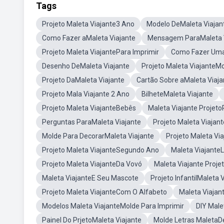
Tags
Projeto Maleta Viajante3 Ano
Modelo DeMaleta Viajan
Como Fazer aMaleta Viajante
Mensagem ParaMaleta V
Projeto Maleta ViajantePara Imprimir
Como Fazer Uma
Desenho DeMaleta Viajante
Projeto Maleta ViajanteM
Projeto DaMaleta Viajante
Cartão Sobre aMaleta Viaja
Projeto Mala Viajante 2 Ano
BilheteMaleta Viajante
Projeto Maleta ViajanteBebês
Maleta Viajante Projet
Perguntas ParaMaleta Viajante
Projeto Maleta Viajant
Molde Para DecorarMaleta Viajante
Projeto Maleta Vi
Projeto Maleta ViajanteSegundo Ano
Maleta Viajante
Projeto Maleta ViajanteDa Vovó
Maleta Viajante Proj
Maleta ViajanteE Seu Mascote
Projeto InfantilMaleta 
Projeto Maleta ViajanteCom O Alfabeto
Maleta Viajan
Modelos Maleta ViajanteMolde Para Imprimir
DIY Male
Painel Do PrjetoMaleta Viajante
Molde Letras MaletaDe