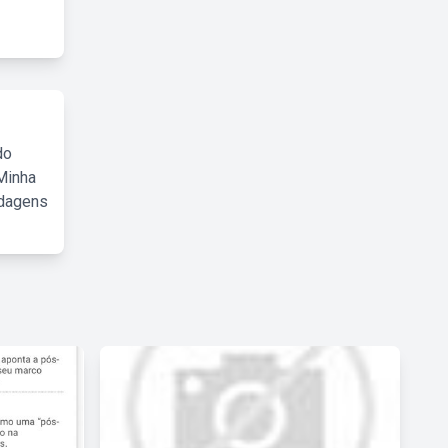
do
Minha
rdagens