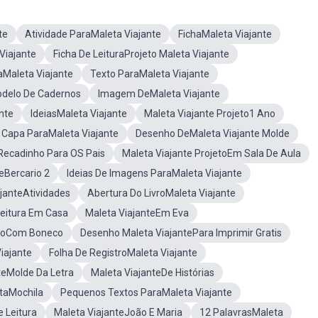
te
Atividade ParaMaleta Viajante
FichaMaleta Viajante
iajante
Ficha De LeituraProjeto Maleta Viajante
Maleta Viajante
Texto ParaMaleta Viajante
odelo De Cadernos
Imagem DeMaleta Viajante
nte
IdeiasMaleta Viajante
Maleta Viajante Projeto1 Ano
Capa ParaMaleta Viajante
Desenho DeMaleta Viajante Molde
oRecadinho Para OS Pais
Maleta Viajante ProjetoEm Sala De Aula
eBercario 2
Ideias De Imagens ParaMaleta Viajante
ajanteAtividades
Abertura Do LivroMaleta Viajante
Leitura Em Casa
Maleta ViajanteEm Eva
etoCom Boneco
Desenho Maleta ViajantePara Imprimir Gratis
Viajante
Folha De RegistroMaleta Viajante
teMolde Da Letra
Maleta ViajanteDe Histórias
taMochila
Pequenos Textos ParaMaleta Viajante
 Leitura
Maleta ViajanteJoão E Maria
12 PalavrasMaleta