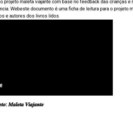
 o projeto maleta viajante com base no feedback das crianças e 
ncia. Webeste documento é uma ficha de leitura para o projeto 
s e autores dos livros lidos.
𝒆𝒕𝒐: 𝑴𝒂𝒍𝒆𝒕𝒂 𝑽𝒊𝒂𝒋𝒂𝒏𝒕𝒆