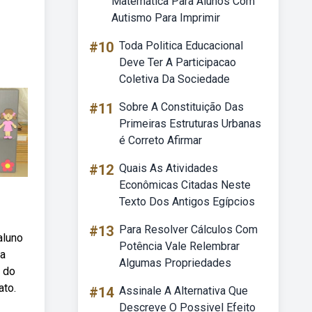
Matemática Para Alunos Com
Autismo Para Imprimir
#10
Toda Politica Educacional
Deve Ter A Participacao
Coletiva Da Sociedade
#11
Sobre A Constituição Das
Primeiras Estruturas Urbanas
é Correto Afirmar
#12
Quais As Atividades
Econômicas Citadas Neste
Texto Dos Antigos Egípcios
#13
Para Resolver Cálculos Com
aluno
Potência Vale Relembrar
da
Algumas Propriedades
o do
ato.
#14
Assinale A Alternativa Que
Descreve O Possivel Efeito