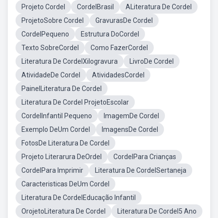
Projeto Cordel
CordelBrasil
ALiteratura De Cordel
ProjetoSobre Cordel
GravurasDe Cordel
CordelPequeno
Estrutura DoCordel
Texto SobreCordel
Como FazerCordel
Literatura De CordelXilogravura
LivroDe Cordel
AtividadeDe Cordel
AtividadesCordel
PainelLiteratura De Cordel
Literatura De Cordel ProjetoEscolar
CordelInfantil Pequeno
ImagemDe Cordel
Exemplo DeUm Cordel
ImagensDe Cordel
FotosDe Literatura De Cordel
Projeto Literarura DeOrdel
CordelPara Crianças
CordelPara Imprimir
Literatura De CordelSertaneja
Caracteristicas DeUm Cordel
Literatura De CordelEducação Infantil
OrojetoLiteratura De Cordel
Literatura De Cordel5 Ano