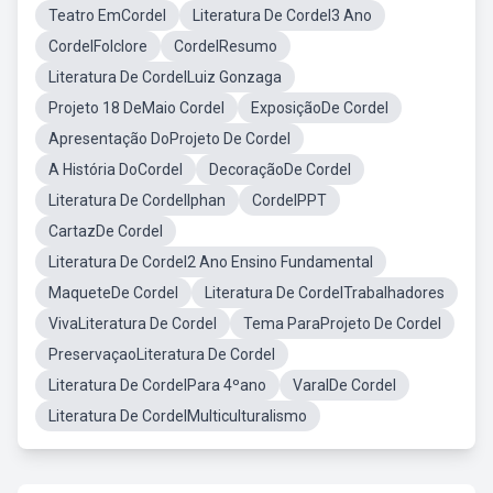
Teatro EmCordel
Literatura De Cordel3 Ano
CordelFolclore
CordelResumo
Literatura De CordelLuiz Gonzaga
Projeto 18 DeMaio Cordel
ExposiçãoDe Cordel
Apresentação DoProjeto De Cordel
A História DoCordel
DecoraçãoDe Cordel
Literatura De CordelIphan
CordelPPT
CartazDe Cordel
Literatura De Cordel2 Ano Ensino Fundamental
MaqueteDe Cordel
Literatura De CordelTrabalhadores
VivaLiteratura De Cordel
Tema ParaProjeto De Cordel
PreservaçaoLiteratura De Cordel
Literatura De CordelPara 4ºano
VaralDe Cordel
Literatura De CordelMulticulturalismo