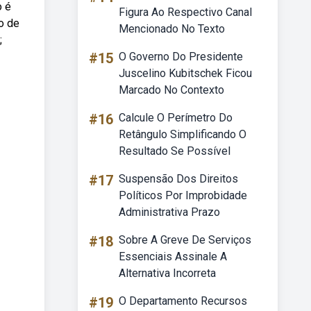
o é
Figura Ao Respectivo Canal
o de
Mencionado No Texto
;
#15
O Governo Do Presidente
Juscelino Kubitschek Ficou
Marcado No Contexto
#16
Calcule O Perímetro Do
Retângulo Simplificando O
Resultado Se Possível
#17
Suspensão Dos Direitos
Políticos Por Improbidade
Administrativa Prazo
#18
Sobre A Greve De Serviços
Essenciais Assinale A
Alternativa Incorreta
#19
O Departamento Recursos