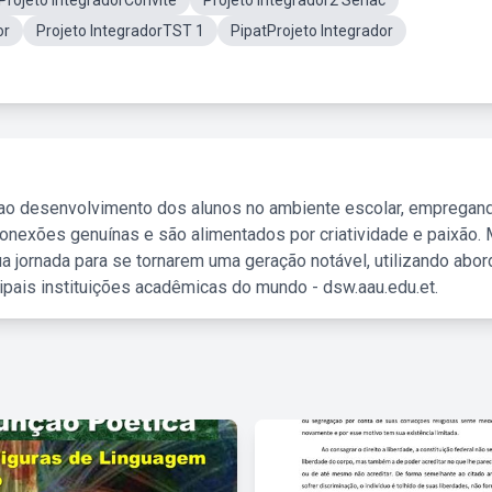
Projeto IntegradorConvite
Projeto Integrador2 Senac
or
Projeto IntegradorTST 1
PipatProjeto Integrador
 ao desenvolvimento dos alunos no ambiente escolar, empregan
nexões genuínas e são alimentados por criatividade e paixão. 
a jornada para se tornarem uma geração notável, utilizando abo
ipais instituições acadêmicas do mundo - dsw.aau.edu.et.