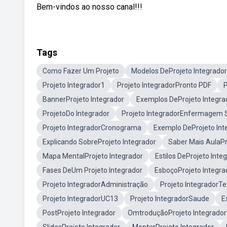
Bem-vindos ao nosso canal!!!
Tags
Como Fazer Um Projeto
Modelos DeProjeto Integrador
Projeto Integrador1
Projeto IntegradorPronto PDF
P
BannerProjeto Integrador
Exemplos DeProjeto Integra
ProjetoDo Integrador
Projeto IntegradorEnfermagem S
Projeto IntegradorCronograma
Exemplo DeProjeto Int
Explicando SobreProjeto Integrador
Saber Mais AulaPr
Mapa MentalProjeto Integrador
Estilos DeProjeto Inte
Fases DeUm Projeto Integrador
EsboçoProjeto Integra
Projeto IntegradorAdministração
Projeto IntegradorTex
Projeto IntegradorUC13
Projeto IntegradorSaude
E
PostProjeto Integrador
OmtroduçãoProjeto Integrador