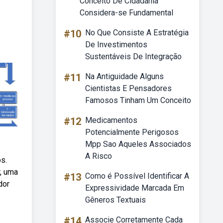
Conceito De Cidadania
Considera-se Fundamental
#10
No Que Consiste A Estratégia
De Investimentos
Sustentáveis De Integração
#11
Na Antiguidade Alguns
Cientistas E Pensadores
Famosos Tinham Um Conceito
#12
Medicamentos
Potencialmente Perigosos
Mpp Sao Aqueles Associados
A Risco
s.
, uma
#13
Como é Possível Identificar A
dor
Expressividade Marcada Em
Gêneros Textuais
#14
Associe Corretamente Cada