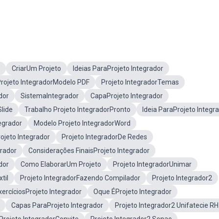
CriarUm Projeto
Ideias ParaProjeto Integrador
rojeto IntegradorModelo PDF
Projeto IntegradorTemas
dor
SistemaIntegrador
CapaProjeto Integrador
lide
Trabalho Projeto IntegradorPronto
Ideia ParaProjeto Integr
egrador
Modelo Projeto IntegradorWord
ojeto Integrador
Projeto IntegradorDe Redes
grador
Considerações FinaisProjeto Integrador
dor
Como ElaborarUm Projeto
Projeto IntegradorUnimar
til
Projeto IntegradorFazendo Compilador
Projeto Integrador2
xercíciosProjeto Integrador
Oque ÉProjeto Integrador
Capas ParaProjeto Integrador
Projeto Integrador2 Unifatecie RH