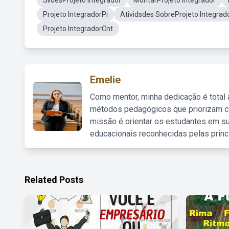
SlidesProjeto Integrador
MontarProjeto Integrador
Projeto IntegradorPi
Atividsdes SobreProjeto Integrad
Projeto IntegradorCnt
Emelie
Como mentor, minha dedicação é total
métodos pedagógicos que priorizam co
missão é orientar os estudantes em su
educacionais reconhecidas pelas princ
Related Posts