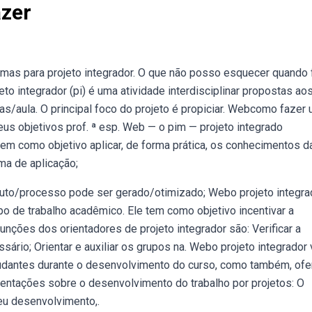
azer
mas para projeto integrador. O que não posso esquecer quando 
o integrador (pi) é uma atividade interdisciplinar propostas ao
as/aula. O principal foco do projeto é propiciar. Webcomo fazer
seus objetivos prof. ª esp. Web — o pim — projeto integrado
tem como objetivo aplicar, de forma prática, os conhecimentos d
rma de aplicação;
duto/processo pode ser gerado/otimizado; Webo projeto integra
po de trabalho acadêmico. Ele tem como objetivo incentivar a
funções dos orientadores de projeto integrador são: Verificar a
ário; Orientar e auxiliar os grupos na. Webo projeto integrador 
udantes durante o desenvolvimento do curso, como também, ofe
rientações sobre o desenvolvimento do trabalho por projetos: O
seu desenvolvimento,.