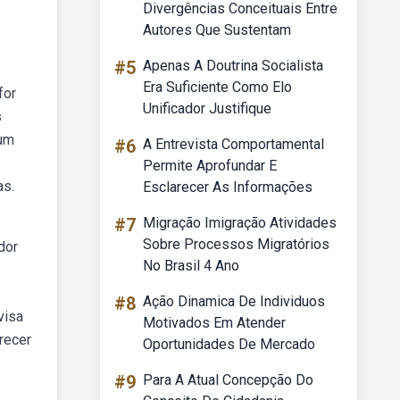
Divergências Conceituais Entre
Autores Que Sustentam
#5
Apenas A Doutrina Socialista
Era Suficiente Como Elo
for
Unificador Justifique
s
 um
#6
A Entrevista Comportamental
Permite Aprofundar E
as.
Esclarecer As Informações
#7
Migração Imigração Atividades
Sobre Processos Migratórios
dor
No Brasil 4 Ano
#8
Ação Dinamica De Individuos
visa
Motivados Em Atender
recer
Oportunidades De Mercado
#9
Para A Atual Concepção Do