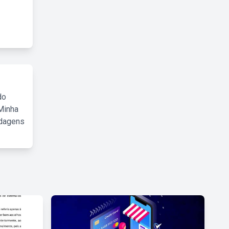
do
Minha
rdagens