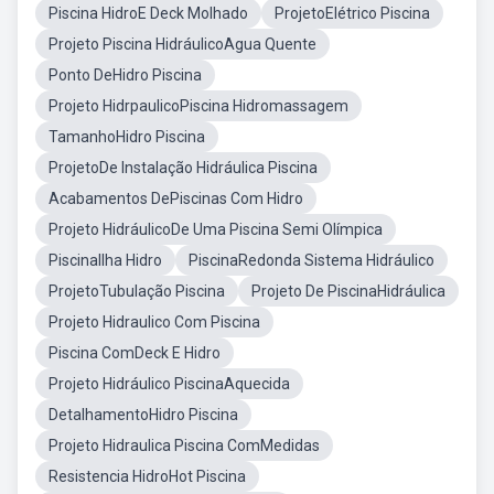
Piscina HidroE Deck Molhado
ProjetoElétrico Piscina
Projeto Piscina HidráulicoAgua Quente
Ponto DeHidro Piscina
Projeto HidrpaulicoPiscina Hidromassagem
TamanhoHidro Piscina
ProjetoDe Instalação Hidráulica Piscina
Acabamentos DePiscinas Com Hidro
Projeto HidráulicoDe Uma Piscina Semi Olímpica
PiscinaIlha Hidro
PiscinaRedonda Sistema Hidráulico
ProjetoTubulação Piscina
Projeto De PiscinaHidráulica
Projeto Hidraulico Com Piscina
Piscina ComDeck E Hidro
Projeto Hidráulico PiscinaAquecida
DetalhamentoHidro Piscina
Projeto Hidraulica Piscina ComMedidas
Resistencia HidroHot Piscina