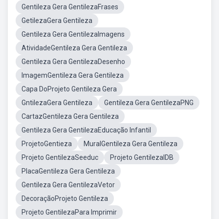
Gentileza Gera GentilezaFrases
GetilezaGera Gentileza
Gentileza Gera GentilezaImagens
AtividadeGentileza Gera Gentileza
Gentileza Gera GentilezaDesenho
ImagemGentileza Gera Gentileza
Capa DoProjeto Gentileza Gera
GntilezaGera Gentileza
Gentileza Gera GentilezaPNG
CartazGentileza Gera Gentileza
Gentileza Gera GentilezaEducação Infantil
ProjetoGentieza
MuralGentileza Gera Gentileza
Projeto GentilezaSeeduc
Projeto GentilezaIDB
PlacaGentileza Gera Gentileza
Gentileza Gera GentilezaVetor
DecoraçãoProjeto Gentileza
Projeto GentilezaPara Imprimir