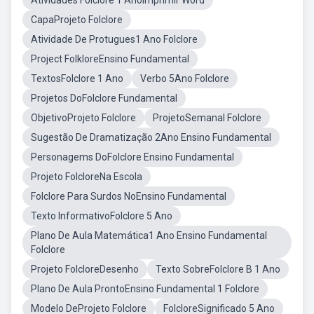
Atividades Folclore 1 AnoImprimir Word
CapaProjeto Folclore
Atividade De Protugues1 Ano Folclore
Project FolkloreEnsino Fundamental
TextosFolclore 1 Ano
Verbo 5Ano Folclore
Projetos DoFolclore Fundamental
ObjetivoProjeto Folclore
ProjetoSemanal Folclore
Sugestão De Dramatização 2Ano Ensino Fundamental
Personagems DoFolclore Ensino Fundamental
Projeto FolcloreNa Escola
Folclore Para Surdos NoEnsino Fundamental
Texto InformativoFolclore 5 Ano
Plano De Aula Matemática1 Ano Ensino Fundamental
Folclore
Projeto FolcloreDesenho
Texto SobreFolclore B 1 Ano
Plano De Aula ProntoEnsino Fundamental 1 Folclore
Modelo DeProjeto Folclore
FolcloreSignificado 5 Ano