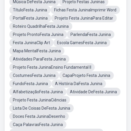
Música DeFesta Junina
Projeto Festas Juninas
TítuloFesta Junina
Fichas Festa JuninaImprimir Word
PortalFesta Junina
Projeto Festa JuninaPara Editar
Roteiro QuadrilhaFesta Junina
Projeto ProntoFesta Junina
ParlendaFesta Junina
Festa JuninaClip Art
Escola GamesFesta Junina
Mapa MentalFesta Junina
Atividades ParaFesta Junina
Projeto Festa JuninaEnsino Fundamental II
CostumesFesta Junina
CapaProjeto Festa Junina
FundoFesta Junina
A História DaFesta Junina
AlfabetizaçãoFesta Junina
Atividade DeFesta Junina
Projeto Festa JuninaCiências
Lista De Coisas DeFesta Junina
Doces Festa JuninaDesenho
Caça PalavrasFesta Junina