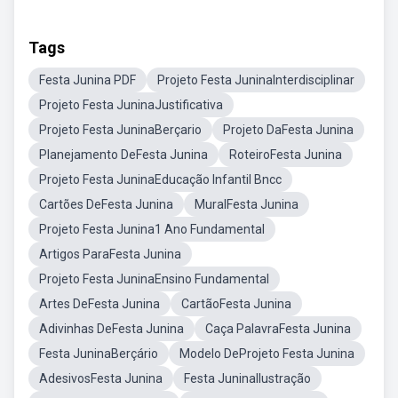
Tags
Festa Junina PDF
Projeto Festa JuninaInterdisciplinar
Projeto Festa JuninaJustificativa
Projeto Festa JuninaBerçario
Projeto DaFesta Junina
Planejamento DeFesta Junina
RoteiroFesta Junina
Projeto Festa JuninaEducação Infantil Bncc
Cartões DeFesta Junina
MuralFesta Junina
Projeto Festa Junina1 Ano Fundamental
Artigos ParaFesta Junina
Projeto Festa JuninaEnsino Fundamental
Artes DeFesta Junina
CartãoFesta Junina
Adivinhas DeFesta Junina
Caça PalavraFesta Junina
Festa JuninaBerçário
Modelo DeProjeto Festa Junina
AdesivosFesta Junina
Festa JuninaIlustração