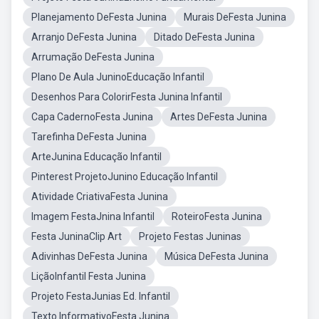
Planejamento DeFesta Junina
Murais DeFesta Junina
Arranjo DeFesta Junina
Ditado DeFesta Junina
Arrumação DeFesta Junina
Plano De Aula JuninoEducação Infantil
Desenhos Para ColorirFesta Junina Infantil
Capa CadernoFesta Junina
Artes DeFesta Junina
Tarefinha DeFesta Junina
ArteJunina Educação Infantil
Pinterest ProjetoJunino Educação Infantil
Atividade CriativaFesta Junina
Imagem FestaJnina Infantil
RoteiroFesta Junina
Festa JuninaClip Art
Projeto Festas Juninas
Adivinhas DeFesta Junina
Música DeFesta Junina
LiçãoInfantil Festa Junina
Projeto FestaJunias Ed. Infantil
Texto InformativoFesta Junina